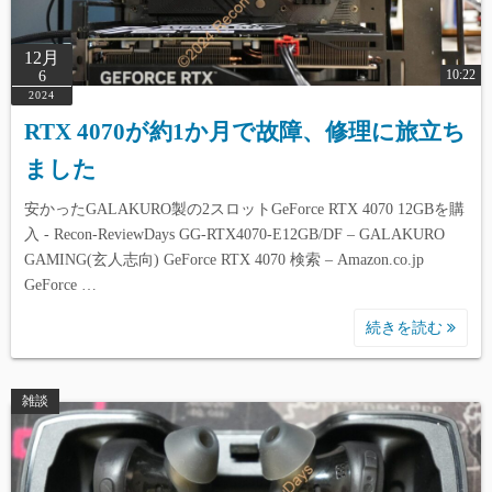
12月
10:22
6
2024
RTX 4070が約1か月で故障、修理に旅立ち
ました
安かったGALAKURO製の2スロットGeForce RTX 4070 12GBを購
入 - Recon-ReviewDays GG-RTX4070-E12GB/DF – GALAKURO
GAMING(玄人志向) GeForce RTX 4070 検索 – Amazon.co.jp
GeForce …
続きを読む
雑談