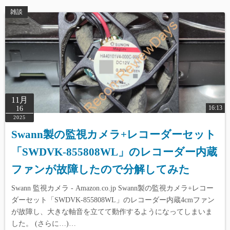
雑談
11月
16:13
16
2025
Swann製の監視カメラ+レコーダーセット
「SWDVK-855808WL」のレコーダー内蔵
ファンが故障したので分解してみた
Swann 監視カメラ - Amazon.co.jp Swann製の監視カメラ+レコー
ダーセット「SWDVK-855808WL」のレコーダー内蔵4cmファン
が故障し、大きな軸音を立てて動作するようになってしまいま
した。 (さらに…)…