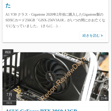
た
A1 V30 クラス - Gigastone 2020年2月頃に購入したGigastone製の
SDXCカード256GB「GJSX-256V3A1R」がいつの間にかお亡くな
りになっていました。 (さらに…)…
続きを読む
雑談
7月
23:40
8
2025