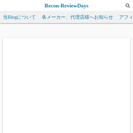
コ
Recon-ReviewDays
ン
当Blogについて
各メーカー、代理店様へお知らせ
アフ
テ
ン
ツ
へ
ス
キ
ッ
プ