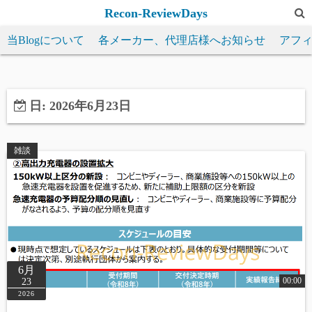
コ
Recon-ReviewDays
ン
当Blogについて
各メーカー、代理店様へお知らせ
アフ
テ
ン
ツ
へ
日:
2026年6月23日
ス
キ
雑談
ッ
プ
6月
00:00
23
2026