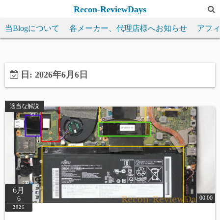
コ
Recon-ReviewDays
ン
当Blogについて
各メーカー、代理店様へお知らせ
アフ
テ
ン
ツ
へ
日:
2026年6月6日
ス
キ
適当な解説
ッ
プ
6月
00:00
6
2026