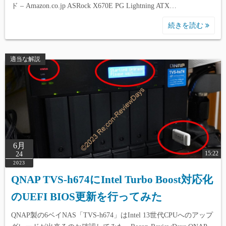
ド – Amazon.co.jp ASRock X670E PG Lightning ATX…
続きを読む
適当な解説
6月
15:22
24
2023
QNAP TVS-h674にIntel Turbo Boost対応化
のUEFI BIOS更新を行ってみた
QNAP製の6ベイNAS「TVS-h674」はIntel 13世代CPUへのアップ