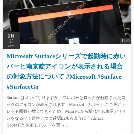
9月
11:46
25
2022
Microsoft Surfaceシリーズで起動時に赤い
バーと南京錠アイコンが表示される場合
の対象方法について #Microsoft #Surface
#SurfaceGo
Surface はオンになりますが、赤いバーとロックが解除されたロ
ックのアイコンが表示されます - Microsoft サポート ここ最近ト
レード回数が増えてきたため、Main PCから離れても表示デザイ
ンをなるべく維持しつつ確認出来るように「Surface
Go(4415Y/8GBモデル)」を買っ…