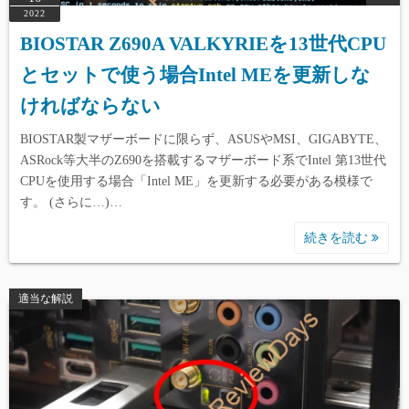
2022
BIOSTAR Z690A VALKYRIEを13世代CPU
とセットで使う場合Intel MEを更新しな
ければならない
BIOSTAR製マザーボードに限らず、ASUSやMSI、GIGABYTE、
ASRock等大半のZ690を搭載するマザーボード系でIntel 第13世代
CPUを使用する場合「Intel ME」を更新する必要がある模様で
す。 (さらに…)…
続きを読む
適当な解説