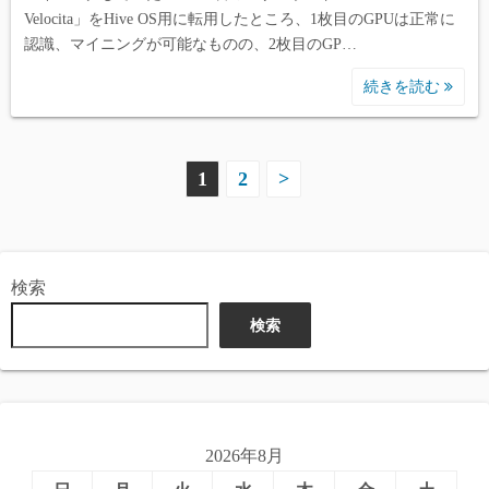
Velocita」をHive OS用に転用したところ、1枚目のGPUは正常に
認識、マイニングが可能なものの、2枚目のGP…
続きを読む
投
1
2
>
稿
の
検索
ペ
検索
ー
ジ
送
2026年8月
り