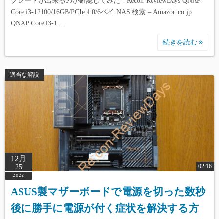
グレードが出来るのか確認してみた - Recon-ReviewDays QNAP
Core i3-12100/16GB/PCIe 4.0/6ベイ NAS 検索 – Amazon.co.jp
QNAP Core i3-1…
続きを読む
適当な解説
12月
02:16
25
2022
ASUS製マザーボードで電源を切った数秒
後に勝手に電源が付く症状を解決する方