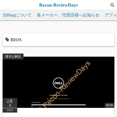
コ
Recon-ReviewDays
ン
当Blogについて
各メーカー、代理店様へお知らせ
アフ
テ
ン
ツ
へ
BIOS
ス
キ
適当な解説
ッ
プ
2月
00:00
8
2026