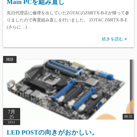
Main PCを組み直し
先日代理店に修理を出していたZOTACのZ68ITX-B-Eが帰って参
りましたので再度組み直しを行いました。 ZOTAC Z68ITX-B-E
(さらに…)…
続きを読む
雑談
7月
08:31
25
2011
LED POSTの向きがおかしい。