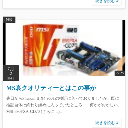
続きを読む
雑談
7月
22:25
2
2011
MS哀クオリティーとはこの事か
先日からPhenom II X4 960Tの検証に入っておりましたが、既に
検証自体は終わり纏めに入っていたところ… 何かがおかしい。
MSI 890FXA-GD70 (さらに…)…
続きを読む