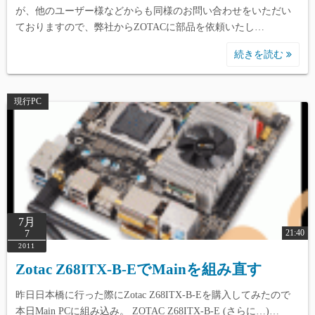
が、他のユーザー様などからも同様のお問い合わせをいただい
ておりますので、弊社からZOTACに部品を依頼いたし…
続きを読む
現行PC
7月
21:40
7
2011
Zotac Z68ITX-B-EでMainを組み直す
昨日日本橋に行った際にZotac Z68ITX-B-Eを購入してみたので
本日Main PCに組み込み。 ZOTAC Z68ITX-B-E (さらに…)…