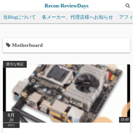
コ
Recon-ReviewDays
ン
当Blogについて
各メーカー、代理店様へお知らせ
アフ
テ
ン
ツ
へ
Motherboard
ス
キ
適当な検証
ッ
プ
8月
18:49
20
2011