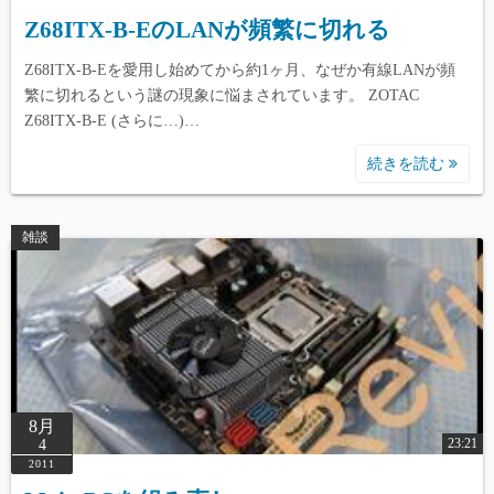
Z68ITX-B-EのLANが頻繁に切れる
Z68ITX-B-Eを愛用し始めてから約1ヶ月、なぜか有線LANが頻
繁に切れるという謎の現象に悩まされています。 ZOTAC
Z68ITX-B-E (さらに…)…
続きを読む
雑談
8月
23:21
4
2011