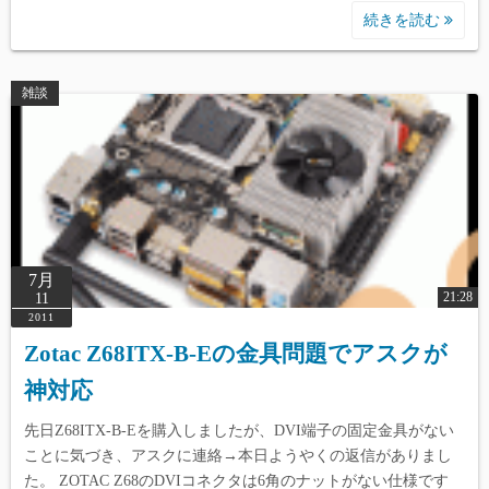
続きを読む
雑談
7月
21:28
11
2011
Zotac Z68ITX-B-Eの金具問題でアスクが
神対応
先日Z68ITX-B-Eを購入しましたが、DVI端子の固定金具がない
ことに気づき、アスクに連絡→本日ようやくの返信がありまし
た。 ZOTAC Z68のDVIコネクタは6角のナットがない仕様です