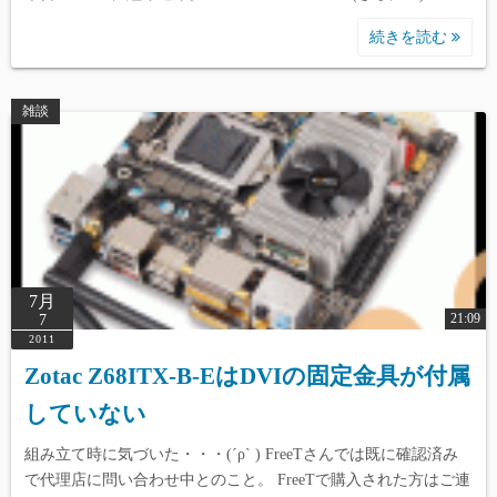
続きを読む
雑談
7月
21:09
7
2011
Zotac Z68ITX-B-EはDVIの固定金具が付属
していない
組み立て時に気づいた・・・(´ρ` ) FreeTさんでは既に確認済み
で代理店に問い合わせ中とのこと。 FreeTで購入された方はご連