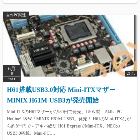
自作PC関連
6月
21:45
8
2011
H61搭載USB3.0対応 Mini-ITXマザー
MINIX H61M-USB3が発売開始
Mini-ITXのH61マザーが7,980円で発売、J＆W製 – Akiba PC
Hotline! J&W「MINIX H61M-USB3」発売！ H61のMini-ITXなが
ら約8千円で - アキバ総研 H61 ExpressでMini-ITX、NECの
USB3.0搭載、Mini-PCI…