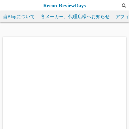
コ
Recon-ReviewDays
ン
当Blogについて
各メーカー、代理店様へお知らせ
アフ
テ
ン
ツ
へ
ス
キ
ッ
プ