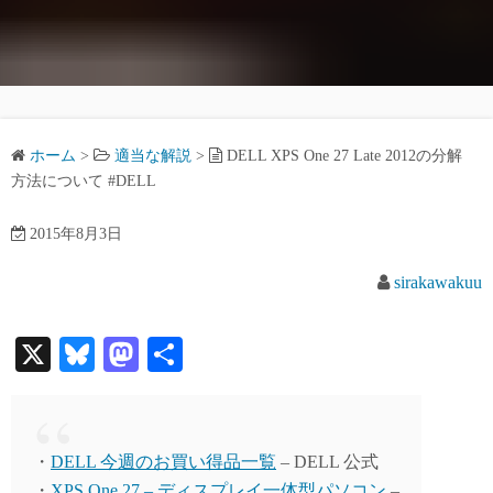
ホーム
>
適当な解説
>
DELL XPS One 27 Late 2012の分解
方法について #DELL
2015年8月3日
sirakawakuu
X
Bl
M
共
ue
as
有
sk
to
y
do
・
DELL 今週のお買い得品一覧
– DELL 公式
・
XPS One 27 – ディスプレイ一体型パソコン
–