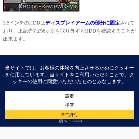
3.5インチのHDDは
ディスプレイアームの部分に固定
されて
おり、上記赤丸の6ヶ所を取り外すとHDDを確認することが
出来ます。
光学ドライブベイ