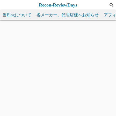
コ
Recon-ReviewDays
ン
当Blogについて
各メーカー、代理店様へお知らせ
アフ
テ
ン
ツ
へ
ス
キ
ッ
プ