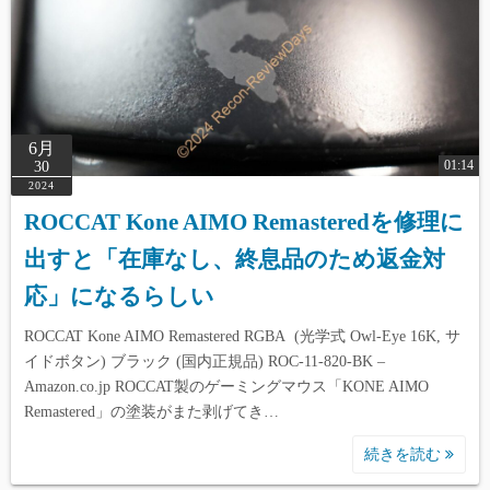
6月
01:14
30
2024
ROCCAT Kone AIMO Remasteredを修理に
出すと「在庫なし、終息品のため返金対
応」になるらしい
ROCCAT Kone AIMO Remastered RGBA (光学式 Owl-Eye 16K, サ
イドボタン) ブラック (国内正規品) ROC-11-820-BK –
Amazon.co.jp ROCCAT製のゲーミングマウス「KONE AIMO
Remastered」の塗装がまた剥げてき…
続きを読む