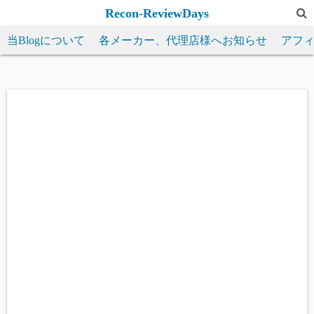
コ
Recon-ReviewDays
ン
当Blogについて
各メーカー、代理店様へお知らせ
アフ
テ
ン
ツ
へ
ス
キ
ッ
プ