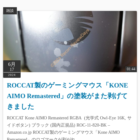
雑談
6月
01:44
17
2024
ROCCAT製のゲーミングマウス「KONE
AIMO Remastered」の塗装がまた剥げて
きました
ROCCAT Kone AIMO Remastered RGBA (光学式 Owl-Eye 16K, サ
イドボタン) ブラック (国内正規品) ROC-11-820-BK –
Amazon.co.jp ROCCAT製のゲーミングマウス「Kone AIMO
Remastered」のロゴマークが剥がれ…