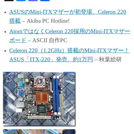
ue
as
有
ASUSのMini-ITXマザーが初登場、Celeron 220
sk
to
搭載
– Akiba PC Hotline!
y
do
AtomではなくCeleron 220採用のMini-ITXマザー
n
ボード
– ASCII 自作PC
Celeron 220（1.2GHz）搭載のMini-ITXマザー！
ASUS「ITX-220」発売、約1万円
– 秋葉総研