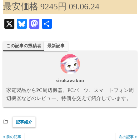
最安価格 9245円 09.06.24
X
Bl
M
共
ue
as
有
sk
to
この記事の投稿者
最新記事
y
do
n
sirakawakuu
家電製品からPC周辺機器、PCパーツ、スマートフォン周
辺機器などのレビュー、特価を交えて紹介しています。
記事紹介
前の記事
次の記事