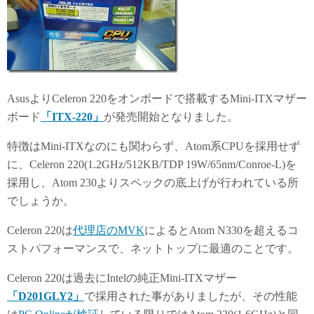
AsusよりCeleron 220をオンボードで搭載するMini-ITXマザー
ボード
「ITX-220」
が発売開始となりました。
特徴はMini-ITXなのにも関わらず、Atom系CPUを採用せず
に、Celeron 220(1.2GHz/512KB/TDP 19W/65nm/Conroe-L)を
採用し、Atom 230よりスペックの底上げが行われている所
でしょうか。
Celeron 220は
代理店のMVK
によるとAtom N330を超えるコ
ストパフォーマンスで、ネットトップに最適のことです。
Celeron 220は過去にIntelの純正Mini-ITXマザー
「D201GLY2」
で採用された事がありましたが、その性能