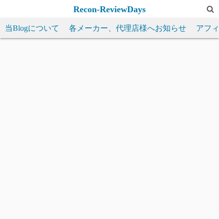
コ
Recon-ReviewDays
ン
当Blogについて
各メーカー、代理店様へお知らせ
アフ
テ
ン
ツ
へ
ス
キ
ッ
プ