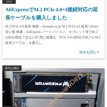
2026
AliExpressでM.2 PCIe 4.0×4接続対応の延
長ケーブルを購入しました
M.2 PCIe 4.0 延長 検索 - Amazon.co.jp M.2 PCIe 4.0 延長 Choice
安い順 検索 - AliExpress ノートパソコン、タブレット等でM.2
2280が固定できないPC用に最適な「PCIe 4.0×4対応のM.2 to M.2
延長ケーブル」を購入し…
続きを読む
適当な検証