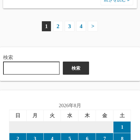
投
1
2
3
4
>
稿
の
検索
ペ
検索
ー
ジ
送
2026年8月
り
日
月
火
水
木
金
土
1
2
3
4
5
6
7
8