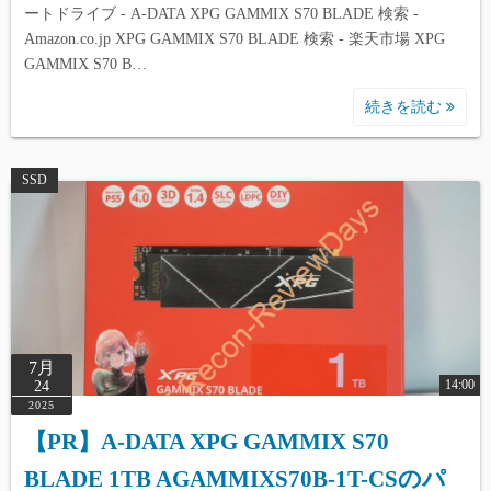
ートドライブ - A-DATA XPG GAMMIX S70 BLADE 検索 -
Amazon.co.jp XPG GAMMIX S70 BLADE 検索 - 楽天市場 XPG
GAMMIX S70 B…
続きを読む
SSD
7月
14:00
24
2025
【PR】A-DATA XPG GAMMIX S70
BLADE 1TB AGAMMIXS70B-1T-CSのパ