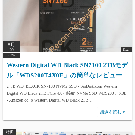
8月
11:24
20
2025
Western Digital WD Black SN7100 2TBモデ
ル「WDS200T4X0E」の簡単なレビュー
2 TB WD_BLACK SN7100 NVMe SSD - SaiDisk.com Western
Digital WD Black 2TB PCIe 4.0×4接続 NVMe SSD WDS200T4X0E
- Amazon.co.jp Western Digital WD Black 2TB…
続きを読む
特価