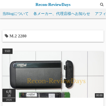
コ
Recon-ReviewDays
ン
当Blogについて
各メーカー、代理店様へお知らせ
アフ
テ
ン
ツ
へ
M.2 2280
ス
キ
SSD
ッ
プ
6月
00:00
18
2026