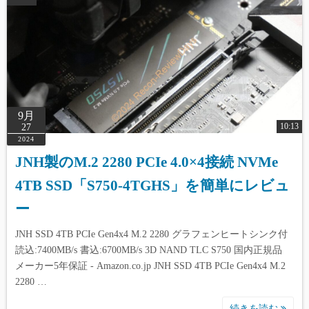
9月
10:13
27
2024
JNH製のM.2 2280 PCIe 4.0×4接続 NVMe
4TB SSD「S750-4TGHS」を簡単にレビュ
ー
JNH SSD 4TB PCIe Gen4x4 M.2 2280 グラフェンヒートシンク付
読込:7400MB/s 書込:6700MB/s 3D NAND TLC S750 国内正規品
メーカー5年保証 - Amazon.co.jp JNH SSD 4TB PCIe Gen4x4 M.2
2280 …
続きを読む