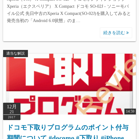
Xperia（エクスペリア） X Compact ドコモ SO-02J - ソニーモバ
イル公式 先日中古のXperia X Compact(SO-02J)を購入してみると
発売当初の「Android 6.0状態」のま…
続きを読む
適当な解説
12月
14:59
21
2017
ドコモ下取りプログラムのポイント付与
期間について #docomo #下取り #iPhone