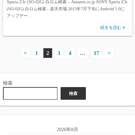
Xperia Z3c (SO-02G) 白ロム検索 – Amazon.co.jp SONY Xperia Z3c
(SO-02G) 白ロム検索 - 楽天市場 2015年7月下旬にAndroid 5.0に
アップデー…
続きを読む
投
<
1
2
3
4
…
17
>
稿
の
検索
ペ
検索
ー
ジ
送
2026年8月