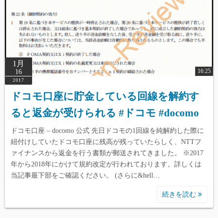
1月
16:25
16
2017
ドコモ口座に貯金している回線を解約す
ると返金が受けられる #ドコモ #docomo
ドコモ口座 – docomo 公式 先日ドコモの1回線を純解約した際に
紐付けしていたドコモ口座に残高が残っていたらしく、NTTフ
ァイナンスから返金を行う書類が郵送されてきました。 ※2017
年から2018年にかけて規約改定が行われております。詳しくは
当記事最下部をご確認ください。 (さらに&hell…
続きを読む