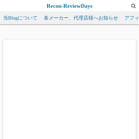
コ
Recon-ReviewDays
ン
当Blogについて
各メーカー、代理店様へお知らせ
アフ
テ
ン
ツ
へ
ス
キ
ッ
プ