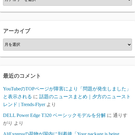
テ
ゴ
リ
ー
アーカイブ
ア
ー
カ
イ
ブ
最近のコメント
YouTubeのTOPページが障害により「問題が発生しました」
と表示される
に
話題のニュースまとめ｜夕方のニュースト
レンド | Trends-Flyer
より
DELL Power Edge T320 ベーシックモデルを分解
に
通りす
がり
より
AliExpressの荷物が国内に到着後「Your package is being