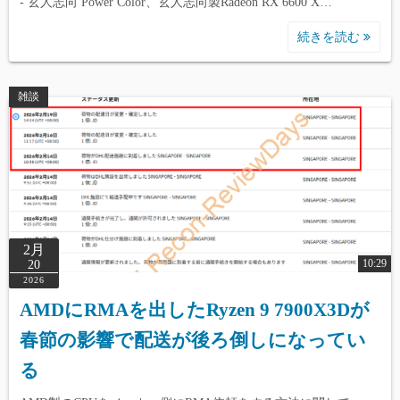
- 玄人志向 Power Color、玄人志向製Radeon RX 6600 X…
続きを読む
雑談
2月
10:29
20
2026
AMDにRMAを出したRyzen 9 7900X3Dが
春節の影響で配送が後ろ倒しになってい
る