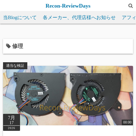
コ
Recon-ReviewDays
ン
当Blogについて
各メーカー、代理店様へお知らせ
アフ
テ
ン
ツ
へ
修理
ス
キ
適当な検証
ッ
プ
7月
00:00
17
2026