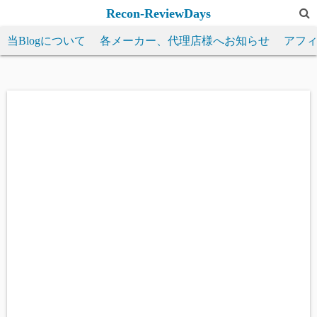
コ
Recon-ReviewDays
ン
当Blogについて
各メーカー、代理店様へお知らせ
アフ
テ
ン
ツ
へ
ス
キ
ッ
プ