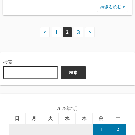
続きを読む
投
<
1
2
3
>
稿
の
検索
ペ
検索
ー
ジ
送
2026年5月
り
日
月
火
水
木
金
土
1
2