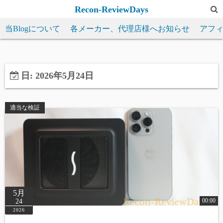
コ
Recon-ReviewDays
ン
当Blogについて
各メーカー、代理店様へお知らせ
アフ
テ
ン
ツ
へ
日:
2026年5月24日
ス
キ
適当な検証
ッ
プ
5月
00:00
24
2026