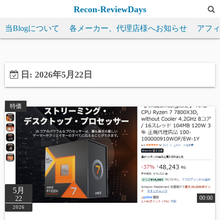
コ
Recon-ReviewDays
ン
当Blogについて
各メーカー、代理店様へお知らせ
アフ
テ
ン
ツ
へ
日:
2026年5月22日
ス
キ
特価
ッ
プ
5月
00:00
22
2026