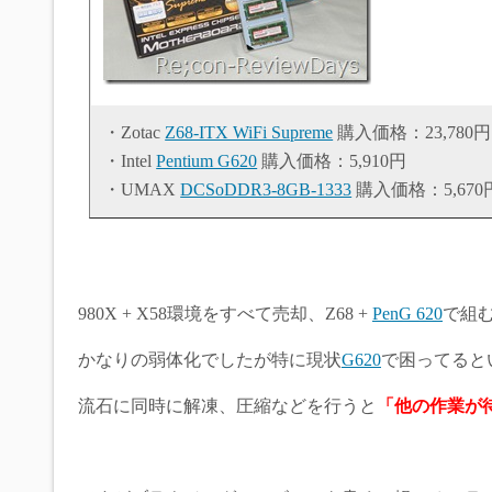
・Zotac
Z68-ITX WiFi Supreme
購入価格：23,780円
・Intel
Pentium G620
購入価格：5,910円
・UMAX
DCSoDDR3-8GB-1333
購入価格：5,670
980X + X58環境をすべて売却、Z68 +
PenG 620
で組
かなりの弱体化でしたが特に現状
G620
で困ってると
流石に同時に解凍、圧縮などを行うと
「他の作業が