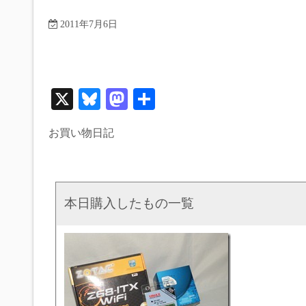
2011年7月6日
X
Bl
M
共
ue
as
有
お買い物日記
sk
to
y
do
n
本日購入したもの一覧