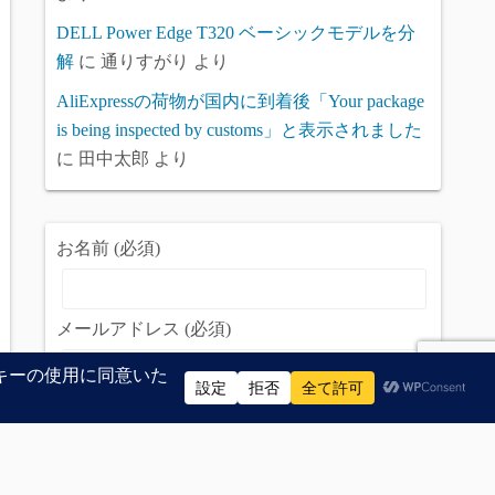
DELL Power Edge T320 ベーシックモデルを分
解
に
通りすがり
より
AliExpressの荷物が国内に到着後「Your package
is being inspected by customs」と表示されました
に
田中太郎
より
お名前 (必須)
メールアドレス (必須)
題名
問い合わせ内容