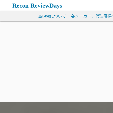
コ
Recon-ReviewDays
ン
テ
当Blogについて
各メーカー、代理店様
ン
ツ
へ
ス
キ
ッ
プ