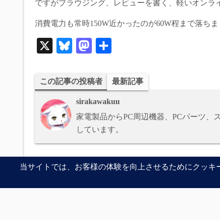
ですがブラウジング、レビューを書く、軽いオンラ
消費電力も常時150W近かったのが60W程まで落ち
X
Bl
M
共
ue
as
有
sk
to
この記事の投稿者
最新記事
y
do
sirakawakuu
n
家電製品からPC周辺機器、PCパーツ
しています。
日本橋旅行記
CPU
Intel
memory
Motherboard
pomb