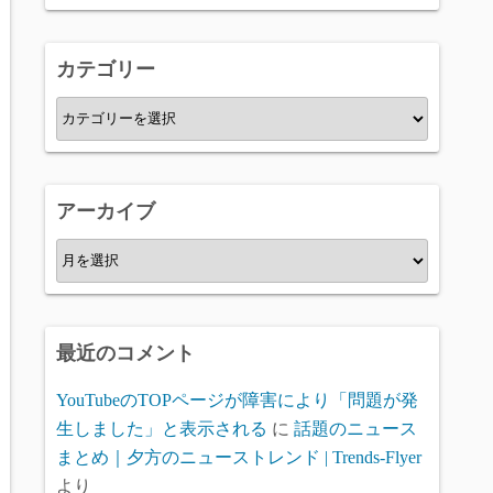
カテゴリー
カ
テ
ゴ
リ
アーカイブ
ー
ア
ー
カ
イ
最近のコメント
ブ
YouTubeのTOPページが障害により「問題が発
生しました」と表示される
に
話題のニュース
まとめ｜夕方のニューストレンド | Trends-Flyer
より