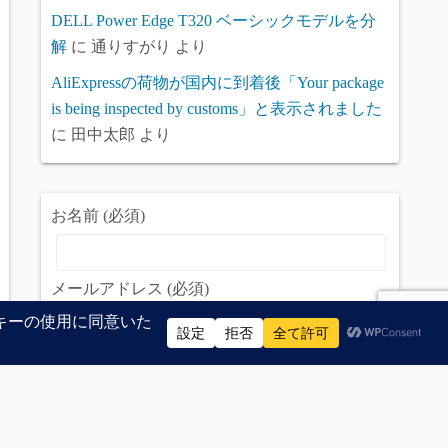
DELL Power Edge T320 ベーシックモデルを分
解
に
通りすがり
より
AliExpressの荷物が国内に到着後「Your package
is being inspected by customs」と表示されました
に
田中太郎
より
お名前 (必須)
メールアドレス (必須)
題名
問い合わせ内容