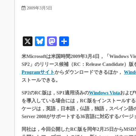
2009年3月5日
X
Bl
M
共
ue
as
有
米Microsoftは米国時間2009年3月4日，「Windows Vista 
sk
to
SP2」のリリース候補（RC：Release Candid
y
do
Programサイト
からダウンロードできるほか，
Windo
n
ストールできる。
SP2のRC版は，SP1適用済みの
Windows Vista
およびW
を導入している場合には，RC版をインストールす
ケージは，英語，日本語，仏語，独語，スペイン語
Server 2008がサポートする36言語に対応するバ
同社は，今回公開したRC版を同年2月25日からMSDN