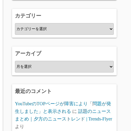
カテゴリー
カ
テ
ゴ
リ
アーカイブ
ー
ア
ー
カ
イ
最近のコメント
ブ
YouTubeのTOPページが障害により「問題が発
生しました」と表示される
に
話題のニュース
まとめ｜夕方のニューストレンド | Trends-Flyer
より