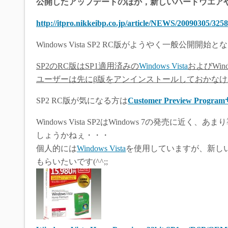
公開したアップデートのほか，新しいハードウエア
http://itpro.nikkeibp.co.jp/article/NEWS/20090305/3258
Windows Vista SP2 RC版がようやく一般公開開始
SP2のRC版はSP1適用済みの
Windows Vista
およびWin
ユーザーは先にβ版をアンインストールしておかな
SP2 RC版が気になる方は
Customer Preview Progr
Windows Vista SP2はWindows 7の発
しょうかねぇ・・・
個人的には
Windows Vista
を使用していますが、新しい
もらいたいです(^^;;