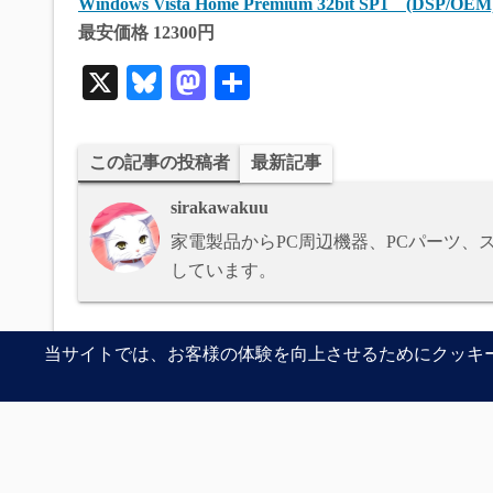
Windows Vista Home Premium 32bit SP1 (DSP/OEM
最安価格 12300円
X
Bl
M
共
ue
as
有
sk
to
この記事の投稿者
最新記事
y
do
sirakawakuu
n
家電製品からPC周辺機器、PCパーツ
しています。
記事紹介
前の記事
GIGABY
Warning
: Undefined array key 0 in