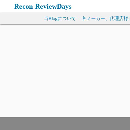
コ
Recon-ReviewDays
ン
テ
当Blogについて
各メーカー、代理店様
ン
ツ
へ
ス
キ
ッ
プ