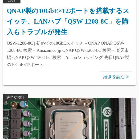
2023
QNAP製の10GbE×12ポートを搭載するス
イッチ、LANハブ「QSW-1208-8C」を購
入もトラブルが発生
QSW-1208-8C | 初めての10GbEスイッチ – QNAP QNAP QSW-
1208-8C 検索 – Amazon.co.jp QNAP QSW-1208-8C 検索 – 楽天市
場 QNAP QSW-1208-8C 検索 – Yahooショッピング 先日QNAP製
の10GbE×12ポート…
続きを読む
適当な検証