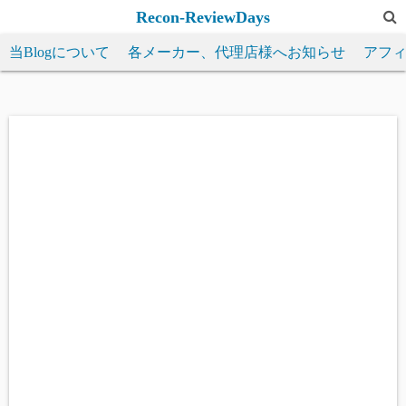
コ
Recon-ReviewDays
ン
当Blogについて
各メーカー、代理店様へお知らせ
アフ
テ
ン
ツ
へ
ス
キ
ッ
プ