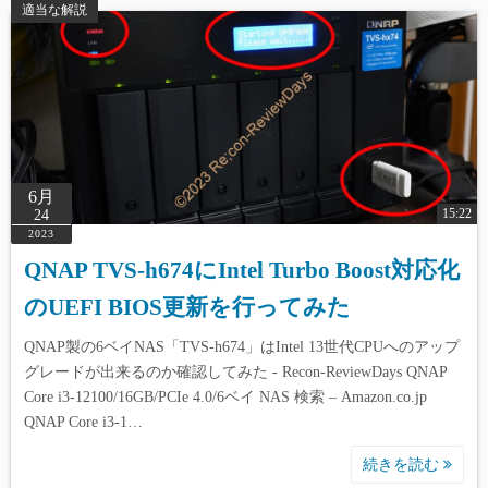
適当な解説
6月
15:22
24
2023
QNAP TVS-h674にIntel Turbo Boost対応化
のUEFI BIOS更新を行ってみた
QNAP製の6ベイNAS「TVS-h674」はIntel 13世代CPUへのアップ
グレードが出来るのか確認してみた - Recon-ReviewDays QNAP
Core i3-12100/16GB/PCIe 4.0/6ベイ NAS 検索 – Amazon.co.jp
QNAP Core i3-1…
続きを読む