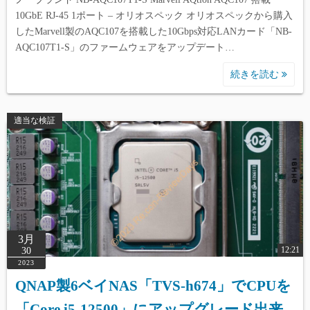
10GbE RJ-45 1ポート – オリオスペック オリオスペックから購入
したMarvell製のAQC107を搭載した10Gbps対応LANカード「NB-
AQC107T1-S」のファームウェアをアップデート…
続きを読む
適当な検証
3月
12:21
30
2023
QNAP製6ベイNAS「TVS-h674」でCPUを
「Core i5-12500」にアップグレード出来