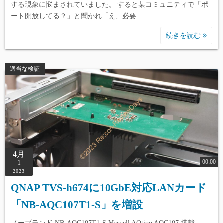
する現象に悩まされていました。 すると某コミュニティで「ポ
ート開放してる？」と聞かれ「え、必要…
続きを読む
適当な検証
4月
00:00
1
2023
QNAP TVS-h674に10GbE対応LANカード
「NB-AQC107T1-S」を増設
ノーブランド NB-AQC107T1-S Marvell AQtion AQC107 搭載