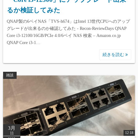
るか検証してみた
QNAP製の6ベイNAS「TVS-h674」はIntel 13世代CPUへのアップ
グレードが出来るのか確認してみた - Recon-ReviewDays QNAP
Core i3-12100/16GB/PCIe 4.0/6ベイ NAS 検索 – Amazon.co.jp
QNAP Core i3-1…
続きを読む
雑談
3月
12:18
11