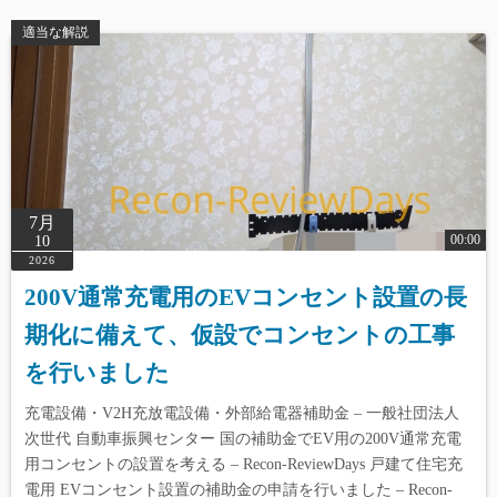
適当な解説
7月
00:00
10
2026
200V通常充電用のEVコンセント設置の長
期化に備えて、仮設でコンセントの工事
を行いました
充電設備・V2H充放電設備・外部給電器補助金 – 一般社団法人
次世代 自動車振興センター 国の補助金でEV用の200V通常充電
用コンセントの設置を考える – Recon-ReviewDays 戸建て住宅充
電用 EVコンセント設置の補助金の申請を行いました – Recon-