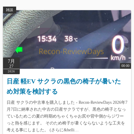
雑談
7月
00:00
27
2026
日産 軽EV サクラの黒色の椅子が暑いた
め対策を検討する
日産 サクラの中古車を購入しました - Recon-ReviewDays 2026年7
月7日に納車された中古の日産サクラですが、黒色の椅子となっ
ているためこの夏の時期めちゃくちゃお尻や背中側からジワー
っと熱を感じます。 そのため椅子が暑くならないような工夫を
考える事にしました。 (さらに&helli…