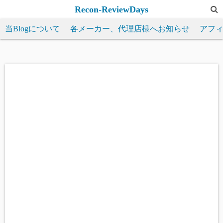
コ
Recon-ReviewDays
ン
当Blogについて
各メーカー、代理店様へお知らせ
アフ
テ
ン
ツ
へ
ス
キ
ッ
プ