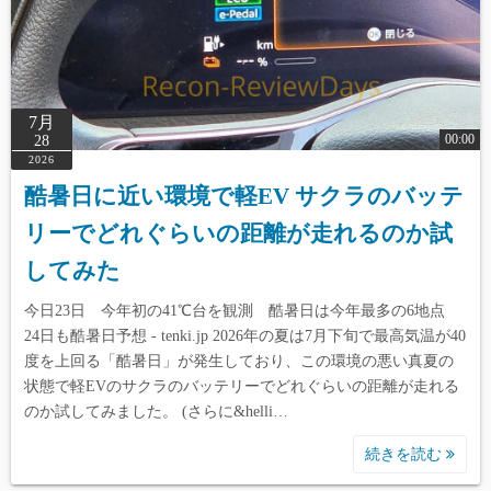
7月
00:00
28
2026
酷暑日に近い環境で軽EV サクラのバッテ
リーでどれぐらいの距離が走れるのか試
してみた
今日23日 今年初の41℃台を観測 酷暑日は今年最多の6地点
24日も酷暑日予想 - tenki.jp 2026年の夏は7月下旬で最高気温が40
度を上回る「酷暑日」が発生しており、この環境の悪い真夏の
状態で軽EVのサクラのバッテリーでどれぐらいの距離が走れる
のか試してみました。 (さらに&helli…
続きを読む