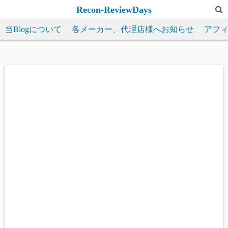
コ
Recon-ReviewDays
ン
当Blogについて
各メーカー、代理店様へお知らせ
アフ
テ
ン
ツ
へ
ス
キ
ッ
プ