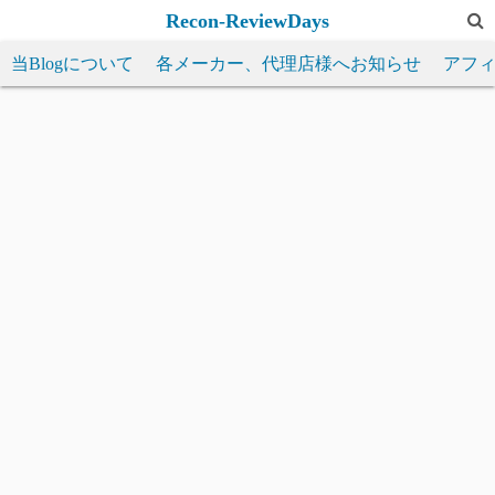
コ
Recon-ReviewDays
ン
当Blogについて
各メーカー、代理店様へお知らせ
アフ
テ
ン
ツ
へ
ス
キ
ッ
プ