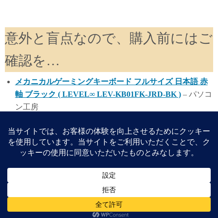
意外と盲点なので、購入前にはご
確認を…
メカニカルゲーミングキーボード フルサイズ 日本語 赤
軸 ブラック ( LEVEL∞ LEV-KB01FK-JRD-BK )
– パソコ
ン工房
メカニカルゲーミングキーボード フルサイズ 日本語 茶
軸 ブラック ( LEVEL∞ LEV-KB01FK-JBR-BK )
– パソコ
ン工房
キー配列が通常の
「JIS配列の109キーボードとは異なる107
キーボード」
という部分は
意外な盲点
かと思われるので、
購入前に今一度ご確認を。
X
Bl
M
共