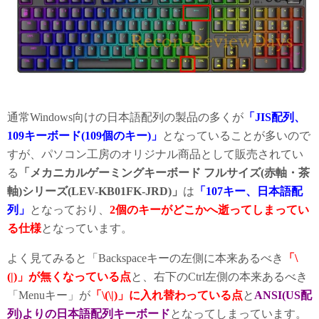
通常Windows向けの日本語配列の製品の多くが
「JIS配列、
109キーボード(109個のキー)」
となっていることが多いので
すが、パソコン工房のオリジナル商品として販売されてい
る
「メカニカルゲーミングキーボード フルサイズ(赤軸・茶
軸)シリーズ(LEV-KB01FK-JRD)」
は
「107キー、日本語配
列」
となっており、
2個のキーがどこかへ逝ってしまってい
る仕様
となっています。
よく見てみると「Backspaceキーの左側に本来あるべき
「\
(|)」が無くなっている点
と、右下のCtrl左側の本来あるべき
「Menuキー」が
「\(\|)」に入れ替わっている点
と
ANSI(US配
列)よりの日本語配列キーボード
となってしまっています。