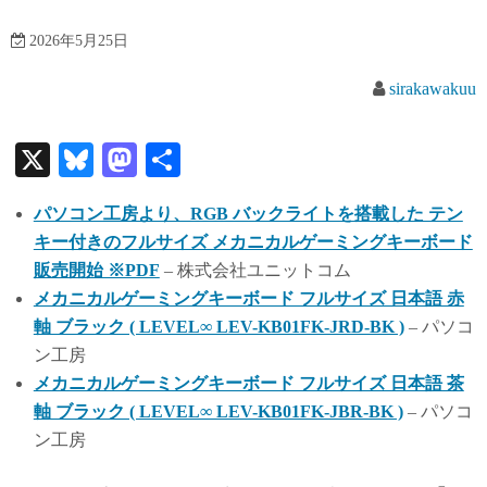
2026年5月25日
sirakawakuu
X
Bl
M
共
ue
as
有
パソコン工房より、RGB バックライトを搭載した テン
sk
to
キー付きのフルサイズ メカニカルゲーミングキーボード
y
do
販売開始 ※PDF
– 株式会社ユニットコム
n
メカニカルゲーミングキーボード フルサイズ 日本語 赤
軸 ブラック ( LEVEL∞ LEV-KB01FK-JRD-BK )
– パソコ
ン工房
メカニカルゲーミングキーボード フルサイズ 日本語 茶
軸 ブラック ( LEVEL∞ LEV-KB01FK-JBR-BK )
– パソコ
ン工房