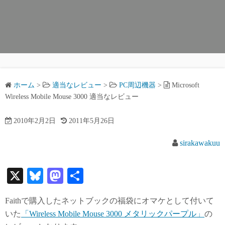
ホーム
>
適当なレビュー
>
PC周辺機器
>
Microsoft
Wireless Mobile Mouse 3000 適当なレビュー
2010年2月2日
2011年5月26日
sirakawakuu
X
Bl
M
共
ue
as
有
Faithで購入したネットブックの福袋にオマケとして付いて
sk
to
いた
「Wireless Mobile Mouse 3000 メタリックパープル」
の
y
do