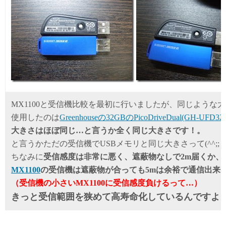
MX1100と受信機比較を最初に行いましたが、同じような
使用したのは
Greenhouseの32GBのPicoDriveDual(GH-UFD32
大きさはほぼ同じ…と言うか全く同じ大きさです！。
と言うかただの受信機でUSBメモリと同じ大きさって(^^;;
ちなみに
受信感度は非常に悪く、遮蔽物なしで2m届くか、
MX1100
の受信機は遮蔽物が合っても5mは余裕で通信出来
（受信機の小さいMX1100に受信感度負けるって…）
きっと受信範囲を狭めて高寿命化しているんですよ