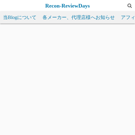
コ
Recon-ReviewDays
ン
当Blogについて
各メーカー、代理店様へお知らせ
アフ
テ
ン
ツ
へ
ス
キ
ッ
プ