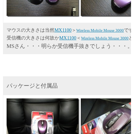
マウスの大きさは当然
MX1100
＞
です
Wireless Mobile Mouse 3000
受信機の大きさは何故か
MX1100
＜
と
Wireless Mobile Mouse 3000
MSさん・・・明らか受信機手抜きでしょう・・・。
パッケージと付属品