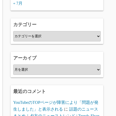
« 7月
カテゴリー
カ
テ
ゴ
リ
アーカイブ
ー
ア
ー
カ
イ
最近のコメント
ブ
YouTubeのTOPページが障害により「問題が発
生しました」と表示される
に
話題のニュース
まとめ｜夕方のニューストレンド | Trends-Flyer