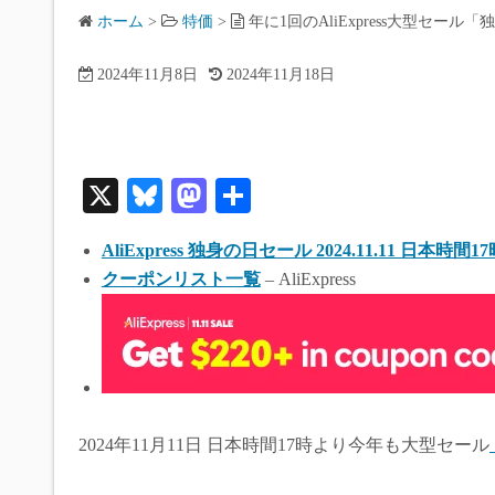
ホーム
>
特価
>
年に1回のAliExpress大型セール
2024年11月8日
2024年11月18日
X
Bl
M
共
ue
as
有
AliExpress 独身の日セール 2024.11.11 日本時間1
sk
to
クーポンリスト一覧
– AliExpress
y
do
n
2024年11月11日 日本時間17時より今年も大型セール