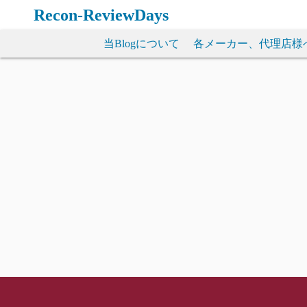
コ
Recon-ReviewDays
ン
テ
当Blogについて
各メーカー、代理店様
ン
ツ
へ
ス
キ
ッ
プ