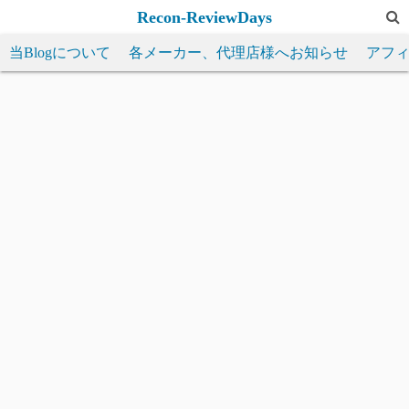
コ
Recon-ReviewDays
ン
当Blogについて
各メーカー、代理店様へお知らせ
アフ
テ
ン
ツ
へ
ス
キ
ッ
プ