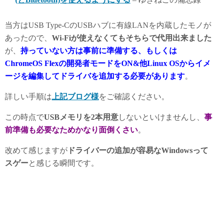
当方はUSB Type-CのUSBハブに有線LANを内蔵したモノが
あったので、
Wi-Fiが使えなくてもそちらで代用出来ました
が、
持っていない方は事前に準備する、もしくは
ChromeOS Flexの開発者モードをON&他Linux OSからイメ
ージを編集してドライバを追加する必要があります
。
詳しい手順は
上記ブログ様
をご確認ください。
この時点で
USBメモリを2本用意
しないといけませんし、
事
前準備も必要なためかなり面倒くさい
。
改めて感じますが
ドライバーの追加が容易なWindowsって
スゲー
と感じる瞬間です。