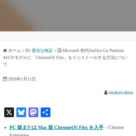
ホーム
>
適当な検証
>
Microsoft 初代Surface Go Pentium
4415Yモデルに「ChromeOS Flex」をインストールする方法につい
て
2026年1月11日
sirakawakuu
X
Bl
M
共
ue
as
有
PC 版または Mac 版 ChromeOS Flex を入手
– Chrome
sk
to
Enterprise