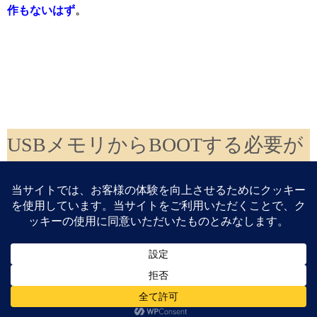
作もないはず
。
USBメモリからBOOTする必要が
ある
Microsoft Surface GoシリーズでBIOSに入る方法を解説
–
YouTube
Surface GoはBIOS/UEFIに入ればBOOTの順番を変更するこ
とが出来るのですが、
何故かUSB BOOTが上手くいかなか
った(Windowsが優先的に起動する)
ので
「Windows 10が起