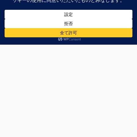
フルHD解像度(1920×1080)では
最大
約6GB
、WQHD解像度
(2560×1440)では
約6GB
、4K2K(3840×2160)では
約7GB
使用と
なり、
思っていたよりもVRAMの使用量は少なめの様子
。
今後MOD等の追加により重くなる可能性もある
ため、余裕
を持ったVRAMのモデルがお勧めです。
まとめ
フルHD(1920×1080)環境なら
フルHD(1920×1080)環境で60FPSが出ると思われるGPUは