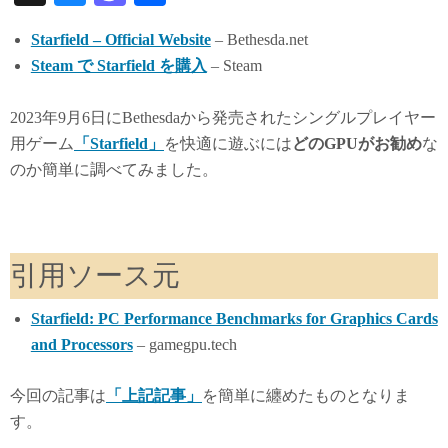
ue
as
有
Starfield – Official Website
– Bethesda.net
sk
to
Steam で Starfield を購入
– Steam
y
do
n
2023年9月6日にBethesdaから発売されたシングルプレイヤー
用ゲーム
「Starfield」
を快適に遊ぶには
どのGPUがお勧め
な
のか簡単に調べてみました。
引用ソース元
Starfield: PC Performance Benchmarks for Graphics Cards
and Processors
– gamegpu.tech
今回の記事は
「上記記事」
を簡単に纏めたものとなりま
す。