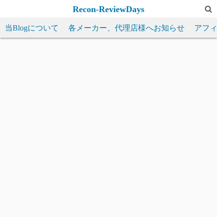
コ
Recon-ReviewDays
ン
当Blogについて
各メーカー、代理店様へお知らせ
アフ
テ
ン
ツ
へ
ス
キ
ッ
プ