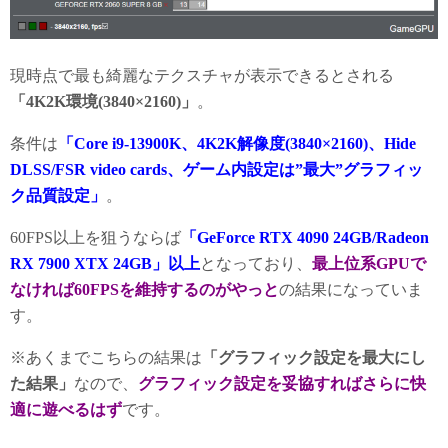
現時点で最も綺麗なテクスチャが表示できるとされる
「4K2K環境(3840×2160)」
。
条件は
「Core i9-13900K、4K2K解像度(3840×2160)、Hide
DLSS/FSR video cards、ゲーム内設定は”最大”グラフィッ
ク品質設定」
。
60FPS以上を狙うならば
「GeForce RTX 4090 24GB/Radeon
RX 7900 XTX 24GB」以上
となっており、
最上位系GPUで
なければ60FPSを維持するのがやっと
の結果になっていま
す。
※あくまでこちらの結果は
「グラフィック設定を最大にし
た結果」
なので、
グラフィック設定を妥協すればさらに快
適に遊べるはず
です。