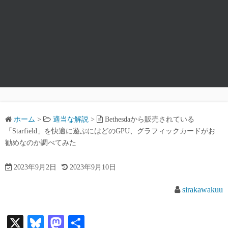
ホーム
>
適当な解説
>
Bethesdaから販売されている
「Starfield」を快適に遊ぶにはどのGPU、グラフィックカードがお
勧めなのか調べてみた
2023年9月2日
2023年9月10日
sirakawakuu
X
Bl
M
共