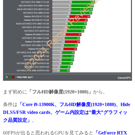
まず初めに
「フルHD解像度(1920×1080)」
から。
条件は
「Core i9-13900K、フルHD解像度(1920×1080)、Hide
DLSS/FSR video cards、ゲーム内設定は”最大”グラフィッ
ク品質設定」
。
60FPSが出ると思われるGPUを見てみると
「GeForce RTX