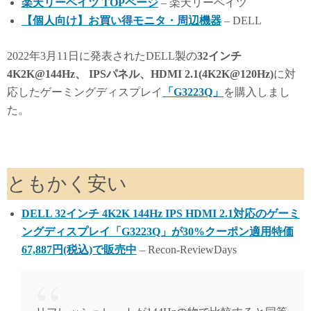
楽天リーベイツ TOPページ
– 楽天リーベイツ
y
do
【個人向け】お買い得モニタ・周辺機器
– DELL
n
2022年3月11日に発表されたDELL製の
32インチ
4K2K@144Hz、 IPSパネル、HDMI 2.1(4K2K@120Hz)
に対
応したゲーミングディスプレイ
「G3223Q」
を購入しまし
た。
ともかく安い
DELL 32インチ 4K2K 144Hz IPS HDMI 2.1対応のゲーミ
ングディスプレイ「G3223Q」が30%クーポン適用特価
67,887円(税込)で販売中
– Recon-ReviewDays