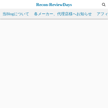
コ
Recon-ReviewDays
ン
当Blogについて
各メーカー、代理店様へお知らせ
アフ
テ
ン
ツ
へ
ス
キ
ッ
プ