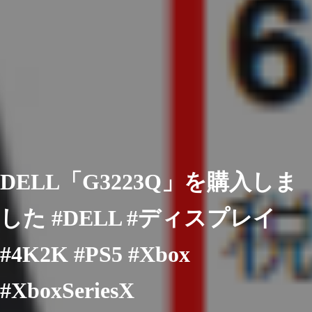
DELL「G3223Q」を購入しま
した #DELL #ディスプレイ
#4K2K #PS5 #Xbox
#XboxSeriesX