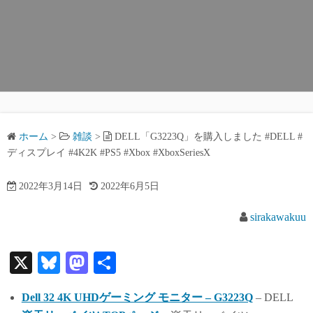
ホーム
>
雑談
>
DELL「G3223Q」を購入しました #DELL #
ディスプレイ #4K2K #PS5 #Xbox #XboxSeriesX
2022年3月14日
2022年6月5日
sirakawakuu
X
Bl
M
共
ue
as
有
Dell 32 4K UHDゲーミング モニター – G3223Q
– DELL
sk
to