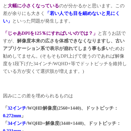
と
大幅に小さくなっている
のが分かるかと思います。この
差が余りにも大きく
「若い人でも目を細めないと見にく
い」
といった問題が発生します。
「じゃあDPIを125％にすればいいのでは？」
と言うお話で
すが、
解像度本来の広さを体感できなくなりますし、古い
アプリケーション系で表示が崩れてしまう事も多い
ためお
勧めしてません。(そもそもDPI上げて使うのであれば解像
度を1段下げた34インチ/WQHD+等でドットピッチを維持し
ている方が安くて選択肢が増えます。)
因みにこの差を埋められるものは
「
32インチ
/WQHD解像度(2560×1440)、ドットピッチ：
0.272mm
」
「
34インチ
/WQHD+解像度(3440×1440)、ドットピッチ：
0.231mm
」