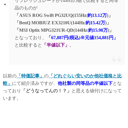
リフレッシュレートが144Hzの物で比較すると同等
品のものが
「ASUS ROG Swift PG32UQ(155Hz/
約13.12万
)」
「BenQ MOBIUZ EX3210U(144Hz/
約15.42万
)」
「MSI Optix MPG321UR-QD(144Hz/
約15.98万
)」
となっており、
「67,887円(税込)※元値154,881円」
と比較すると
「半値以下」
。
以前の
「特価記事」
の
「どれぐらい安いのか他社価格と比
較」
にて紹介済みですが、
他社製の同等品の半値以下
とな
っており
「どうなってんの！？」
と思える値付けになって
います。