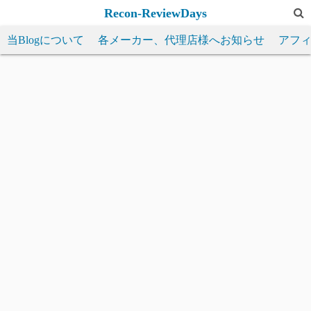
コ
Recon-ReviewDays
ン
当Blogについて
各メーカー、代理店様へお知らせ
アフ
テ
ン
ツ
へ
ス
キ
ッ
プ