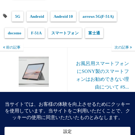
5G
Android
Android 10
arrows 5G(F-51A)
docomo
F-51A
スマートフォン
富士通
前の記事
次の記事
お風呂用スマートフォン
にSONY製のスマートフ
ォンはお勧めできない理
由について #S...
Microsoft Surface Go 2(m3-
8100Y/8GB/128GB/LTE)
を購入しました
#Microsoft #Surf...