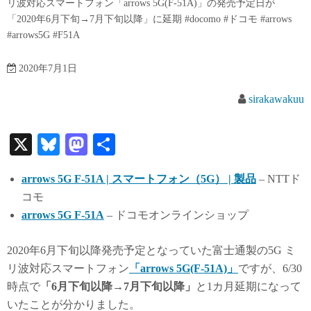
リ波対応スマートフォン「arrows 5G(F-51A)」の発売予定日が
「2020年6月下旬→7月下旬以降」に延期 #docomo #ドコモ #arrows
#arrows5G #F51A
2020年7月1日
sirakawakuu
X
Bl
M
共
ue
as
有
arrows 5G F-51A | スマートフォン（5G） | 製品
– NTTド
sk
to
コモ
y
do
arrows 5G F-51A
– ドコモオンラインショップ
n
2020年6月下旬以降発売予定となっていた富士通製の5G ミ
リ波対応スマートフォン
「arrows 5G(F-51A)」
ですが、6/30
時点で
「6月下旬以降→7月下旬以降」
と1カ月延期になって
いたことが分かりました。