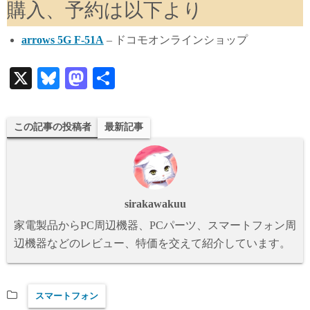
購入、予約は以下より
arrows 5G F-51A
– ドコモオンラインショップ
X
Bl
M
共
ue
as
有
sk
to
この記事の投稿者
最新記事
y
do
n
sirakawakuu
家電製品からPC周辺機器、PCパーツ、スマートフォン周
辺機器などのレビュー、特価を交えて紹介しています。
スマートフォン