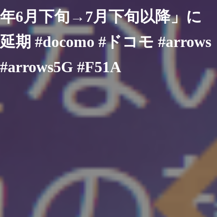
年6月下旬→7月下旬以降」に
延期 #docomo #ドコモ #arrows
#arrows5G #F51A