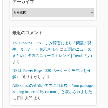
アーカイブ
ー
ア
ー
カ
イ
最近のコメント
ブ
YouTubeのTOPページが障害により「問題が発
生しました」と表示される
に
話題のニュース
まとめ｜夕方のニューストレンド | Trends-Flyer
より
DELL Power Edge T320 ベーシックモデルを分
解
に
通りすがり
より
AliExpressの荷物が国内に到着後「Your package
is being inspected by customs」と表示されました
に
田中太郎
より