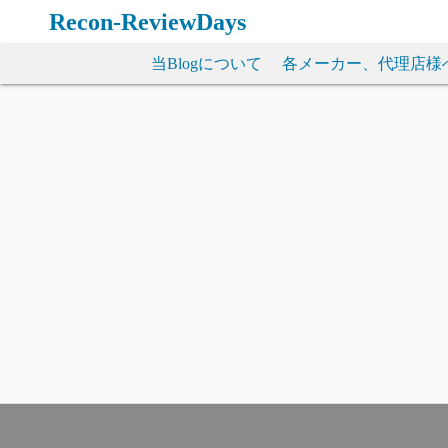
コ
Recon-ReviewDays
ン
テ
当Blogについて
各メーカー、代理店様
ン
ツ
へ
ス
キ
ッ
プ