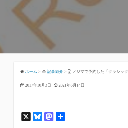
ホーム
>
記事紹介
>
ノジマで予約した「クラシック
2017年10月3日
2021年6月14日
X
Bl
M
共
ue
as
有