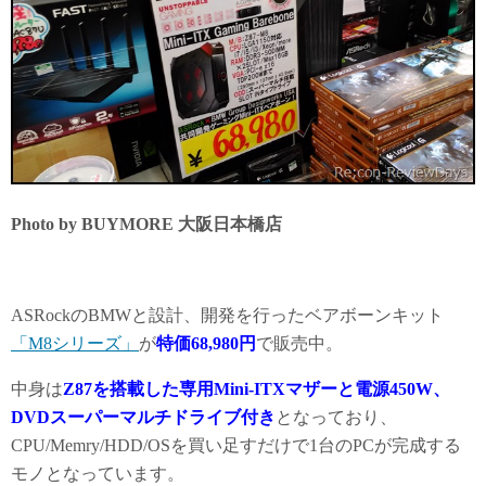
Photo by BUYMORE 大阪日本橋店
ASRockのBMWと設計、開発を行ったベアボーンキット
「M8シリーズ」
が
特価68,980円
で販売中。
中身は
Z87を搭載した専用Mini-ITXマザーと電源450W、
DVDスーパーマルチドライブ付き
となっており、
CPU/Memry/HDD/OSを買い足すだけで1台のPCが完成する
モノとなっています。