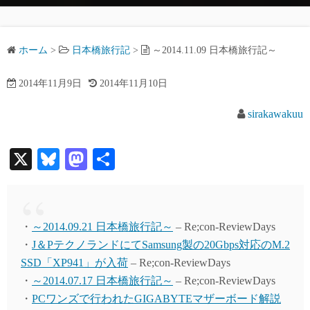
ホーム
>
日本橋旅行記
>
～2014.11.09 日本橋旅行記～
2014年11月9日
2014年11月10日
sirakawakuu
X
Bl
M
共
ue
as
有
sk
to
y
do
・
～2014.09.21 日本橋旅行記～
– Re;con-ReviewDays
n
・
J＆PテクノランドにてSamsung製の20Gbps対応のM.2
SSD「XP941」が入荷
– Re;con-ReviewDays
・
～2014.07.17 日本橋旅行記～
– Re;con-ReviewDays
・
PCワンズで行われたGIGABYTEマザーボード解説