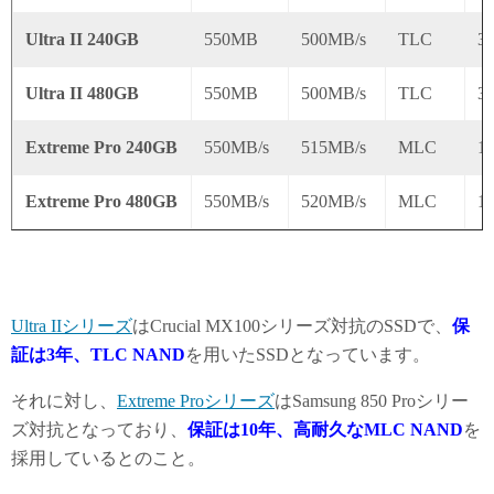
Ultra II 240GB
550MB
500MB/s
TLC
3
Ultra II 480GB
550MB
500MB/s
TLC
3
Extreme Pro 240GB
550MB/s
515MB/s
MLC
1
Extreme Pro 480GB
550MB/s
520MB/s
MLC
1
Ultra IIシリーズ
はCrucial MX100シリーズ対抗のSSDで、
保
証は3年、TLC NAND
を用いたSSDとなっています。
それに対し、
Extreme Proシリーズ
はSamsung 850 Proシリー
ズ対抗となっており、
保証は10年、高耐久なMLC NAND
を
採用しているとのこと。