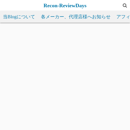
コ
Recon-ReviewDays
ン
当Blogについて
各メーカー、代理店様へお知らせ
アフ
テ
ン
ツ
へ
ス
キ
ッ
プ