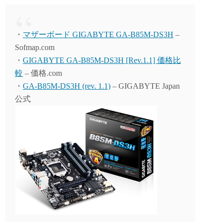
ue
as
有
sk
to
y
do
・
マザーボード GIGABYTE GA-B85M-DS3H
–
n
Sofmap.com
・
GIGABYTE GA-B85M-DS3H [Rev.1.1] 価格比
較
– 価格.com
・
GA-B85M-DS3H (rev. 1.1)
– GIGABYTE Japan
公式