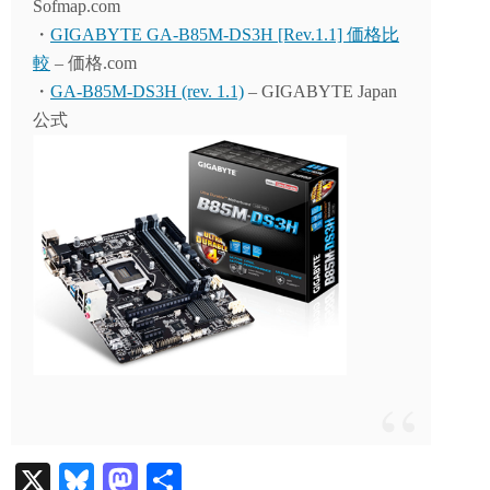
Sofmap.com
・
GIGABYTE GA-B85M-DS3H [Rev.1.1] 価格比
較
– 価格.com
・
GA-B85M-DS3H (rev. 1.1)
– GIGABYTE Japan
公式
X
Bl
M
共