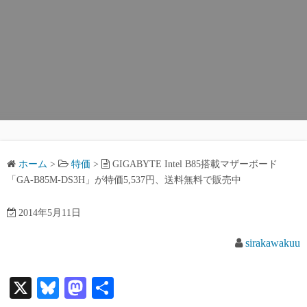
ホーム
>
特価
>
GIGABYTE Intel B85搭載マザーボード
「GA-B85M-DS3H」が特価5,537円、送料無料で販売中
2014年5月11日
sirakawakuu
X
Bl
M
共