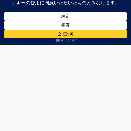
前の記事
次の記事
大阪 日本橋 油そば専門
電子レンジで簡単にクッ
店「きりん寺」に行って
キーが出来る『チンする
きた
レシピ クッキーマジッ
ク』を試して...
コメントする
メールアドレスが公開されることはありません。
※
が付い
ている欄は必須項目です