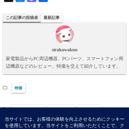
ue
as
有
sk
to
この記事の投稿者
最新記事
y
do
n
sirakawakuu
家電製品からPC周辺機器、PCパーツ、スマートフォン周
辺機器などのレビュー、特価を交えて紹介しています。
特価
GA-B85M-DS3H
GIGABYTE
ソフマップ
ソフマップ.com
マザーボード
特価