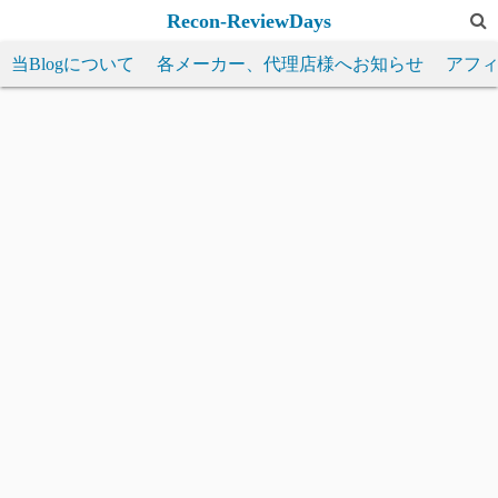
コ
Recon-ReviewDays
ン
当Blogについて
各メーカー、代理店様へお知らせ
アフ
テ
ン
ツ
へ
ス
キ
ッ
プ