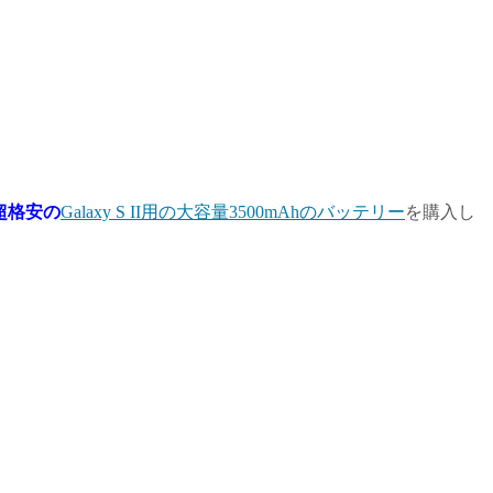
超格安の
Galaxy S II用の大容量3500mAhのバッテリー
を購入し