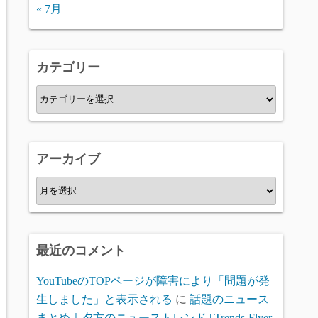
« 7月
カテゴリー
カ
テ
ゴ
リ
アーカイブ
ー
ア
ー
カ
イ
最近のコメント
ブ
YouTubeのTOPページが障害により「問題が発
生しました」と表示される
に
話題のニュース
まとめ｜夕方のニューストレンド | Trends-Flyer