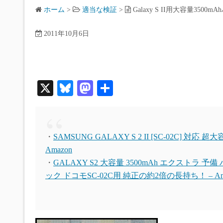
ホーム
>
適当な検証
>
Galaxy S II用大容量350
2011年10月6日
X
Bl
M
共
ue
as
有
sk
to
y
do
・
SAMSUNG GALAXY S 2 II [SC-02C] 対応 
n
Amazon
・
GALAXY S2 大容量 3500mAh エクストラ 
ック ドコモSC-02C用 純正の約2倍の長持ち！ – Am