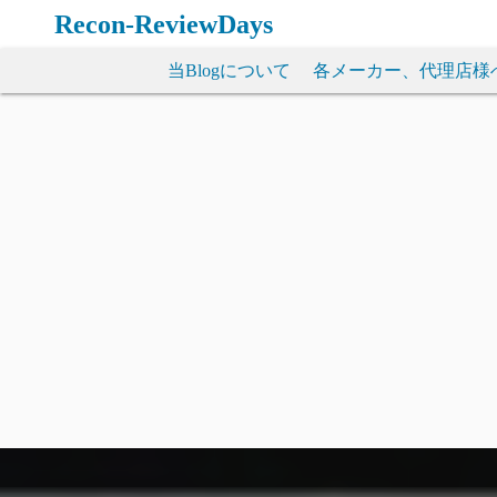
コ
Recon-ReviewDays
ン
テ
当Blogについて
各メーカー、代理店様
ン
ツ
へ
ス
キ
ッ
プ