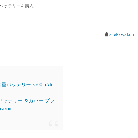
0mAhバッテリーを購入
sirakawakuu
超大容量バッテリー 3500mAh –
予備 バッテリー ＆カバー ブラ
azon