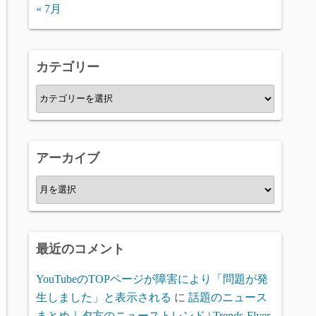
« 7月
カテゴリー
カ
テ
ゴ
リ
アーカイブ
ー
ア
ー
カ
イ
最近のコメント
ブ
YouTubeのTOPページが障害により「問題が発
生しました」と表示される
に
話題のニュース
まとめ｜夕方のニューストレンド | Trends-Flyer