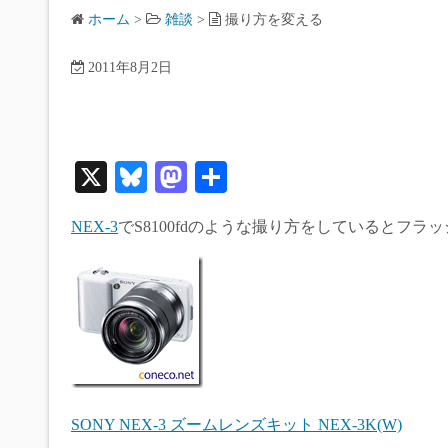
ホーム
>
雑談
>
撮り方を変える
2011年8月2日
X
Bl
M
共
ue
as
有
NEX-3
でS8100fdのような撮り方をしているとフ
sk
to
y
do
n
SONY NEX-3 ズームレンズキット NEX-3K(W)