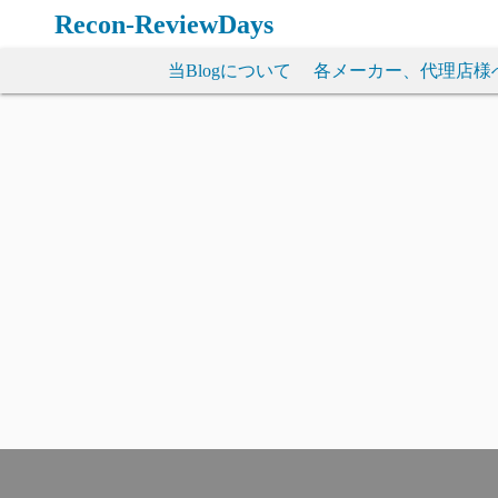
コ
Recon-ReviewDays
ン
テ
当Blogについて
各メーカー、代理店様
ン
ツ
へ
ス
キ
ッ
プ