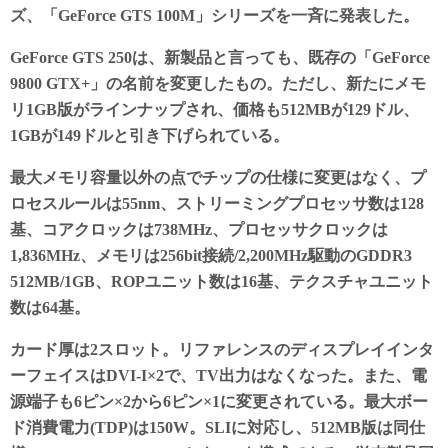
y
do
ズ、「GeForce GTS 100M」シリーズを一斉に発表した。
n
GeForce GTS 250は、新製品と言っても、既存の「GeForce
9800 GTX+」の名前を変更したもの。ただし、新たにメモ
リ1GB版がラインナップされ、価格も512MBが129ドル、
1GBが149ドルと引き下げられている。
最大メモリ容量以外の点でチップの仕様に変更はなく、プ
ロセスルールは55nm、ストリーミングプロセッサ数は128
基、コアクロックは738MHz、プロセッサクロックは
1,836MHz、メモリは256bit接続/2,200MHz駆動のGDDR3
512MB/1GB、ROPユニット数は16基、テクスチャユニット
数は64基。
カード厚は2スロット。リファレンスのディスプレイインタ
ーフェイスはDVI-I×2で、TV出力はなくなった。また、電
源端子も6ピン×2から6ピン×1に変更されている。最大ボー
ド消費電力(TDP)は150W。SLIに対応し、512MB版は同仕