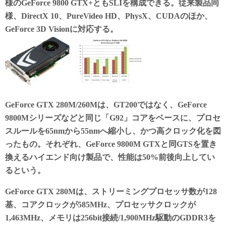
様のGeForce 9800 GTX+ともSLIを構成できる。従来製品同
様、DirectX 10、PureVideo HD、PhysX、CUDAのほか、
GeForce 3D Visionに対応する。
GeForce GTX 280M/260Mは、GT200ではなく、GeForce
9800Mシリーズなどと同じ「G92」コアをベースに、プロセ
スルールを65nmから55nmへ縮小し、かつ高クロック化を図
ったもの。それぞれ、GeForce 9800M GTXと同GTSを置き
換えるハイエンド向け製品で、性能は50%前後向上してい
るという。
GeForce GTX 280Mは、ストリーミングプロセッサ数が128
基、コアクロックが585MHz、プロセッサクロックが
1,463MHz、メモリは256bit接続/1,900MHz駆動のGDDR3を