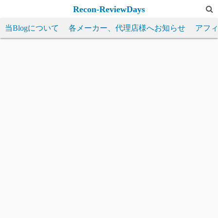
コ
Recon-ReviewDays
ン
当Blogについて
各メーカー、代理店様へお知らせ
アフ
テ
ン
ツ
へ
ス
キ
ッ
プ