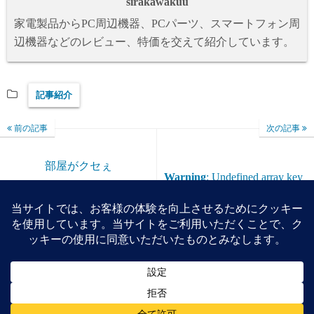
sirakawakuu
家電製品からPC周辺機器、PCパーツ、スマートフォン周
辺機器などのレビュー、特価を交えて紹介しています。
記事紹介
前の記事
次の記事
部屋がクセぇ
Warning
: Undefined array key
0 in
/home/reviewdays/reviewdays
.com/public_html/wp-
content/themes/simple-
days/template-parts/post/post-
pagenation.php
on line
34