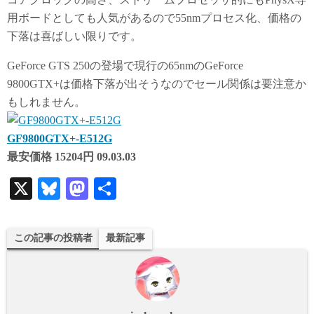
用ボードとしても人気があるので55nmプロセス化、価格の
下落は喜ばしい限りです。
GeForce GTS 250の登場で現行の65nmのGeForce
9800GTX+は価格下落が出そうなのでセール関係は要注意か
もしれません。
GF9800GTX+-E512G
最安価格 15204円 09.03.03
X
Bl
M
共
ue
as
有
sk
to
この記事の投稿者
最新記事
y
do
n