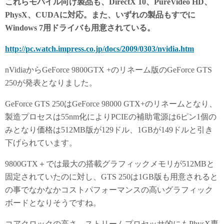
これらモバイル向け製品も、DirectX 10、PureVideo HD、
PhysX、CUDAに対応。また、いずれの製品もすでに
Windows 7用ドライバも用意されている。
http://pc.watch.impress.co.jp/docs/2009/0303/nvidia.htm
nVidiaからGeForce 9800GTX +のリネーム版のGeForce GTS
250が発表となりました。
GeForce GTS 250はGeForce 98000 GTX+のリネームとなり、
製造プロセスは55nm化によりPCIEの補助電源は6ピン1個の
みとなり価格は512MB版が129ドル、1GBが149ドルと引き
下げられています。
9800GTX＋では最大の搭載グラフィックメモリが512MBと
固定されていたのに対し、GTS 250は1GB版も用意されると
の事でなかなかコストパフォーマンスの高いグラフィック
ボードとなりそうですね。
コアクロックの高さ、ストリームプロセッサ的にもPhysX専