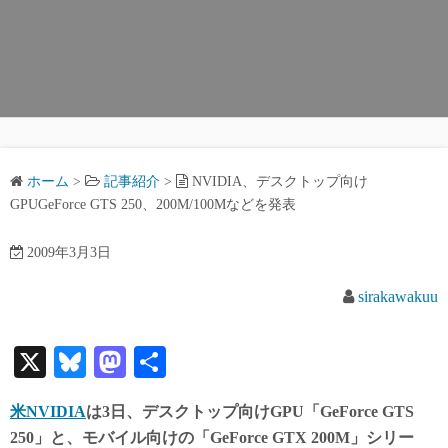
ホーム
>
記事紹介
>
NVIDIA、デスクトップ向け
GPUGeForce GTS 250、200M/100Mなどを発表
2009年3月3日
sirakawakuu
X
Bl
M
共
ue
as
有
米NVIDIA
は3日、デスクトップ向けGPU「GeForce GTS
sk
to
250」と、モバイル向けの「GeForce GTX 200M」シリー