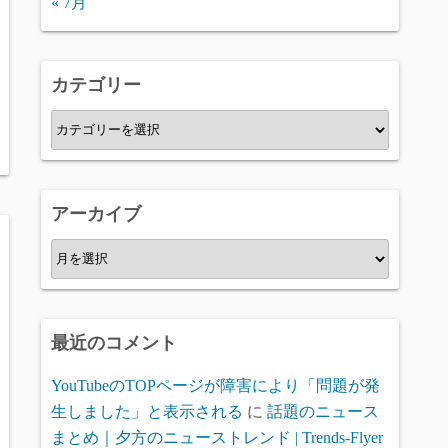
« 7月
カテゴリー
カ
テ
ゴ
リ
アーカイブ
ー
ア
ー
カ
イ
最近のコメント
ブ
YouTubeのTOPページが障害により「問題が発
生しました」と表示される
に
話題のニュース
まとめ｜夕方のニューストレンド | Trends-Flyer