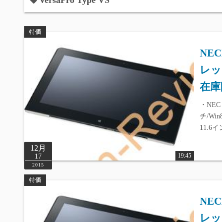
VersaPro Type VS
特価
NE
レット
在庫
・NEC 
チ/Win
11.6
12月
19:45
17
2015
特価
NE
レット