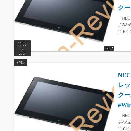
クー
・NEC 
チ/Win
11.6
12月
19:32
2
2015
特価
NE
レット
クー
#Wi
・NEC 
チ/Win
11.6