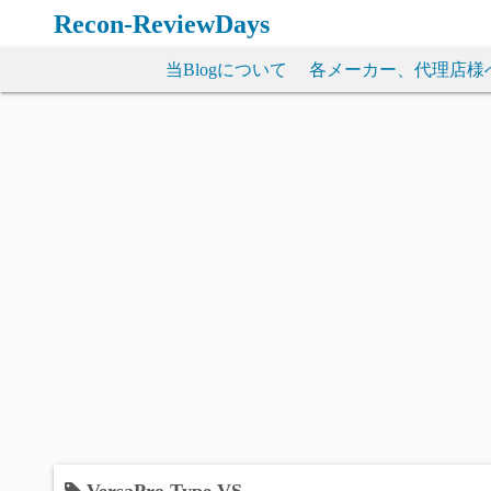
コ
Recon-ReviewDays
ン
テ
当Blogについて
各メーカー、代理店様
ン
ツ
へ
ス
キ
ッ
プ