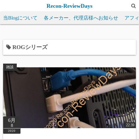
コ
Recon-ReviewDays
ン
当Blogについて
各メーカー、代理店様へお知らせ
アフ
テ
ン
ツ
へ
ROGシリーズ
ス
キ
雑談
ッ
プ
6月
22:39
8
2020