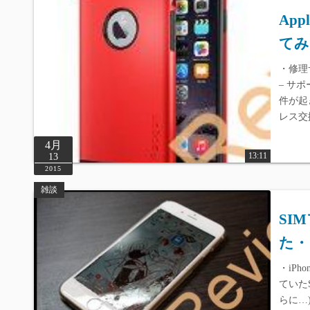
Ap
てみ
・修理サー
– サ
件が起
レス交
4月
13:11
13
2015
雑談
SI
た・
・iPh
ていた
らに…