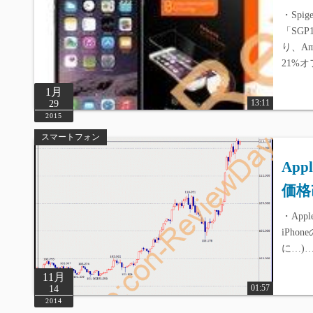
・Spi
「SGP
り、Am
21%
1月
13:11
29
2015
スマートフォン
App
価格
・Apple
iPh
に…)
11月
01:57
14
2014