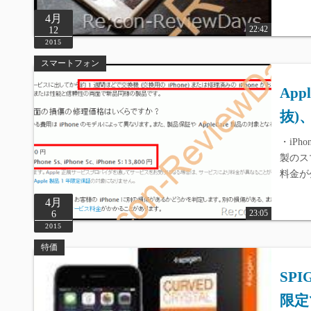
4月
22:42
12
2015
スマートフォン
App
抜)、
・iPh
製のス
料金が
4月
23:05
6
2015
特価
SP
限定