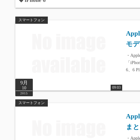
iPhone 6
スマートフォン
App
モデ
・Appl
「iPh
6、6
9月
09:03
10
2015
スマートフォン
App
まと
・App