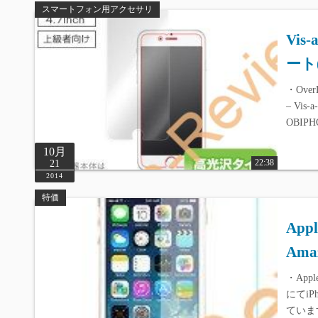
スマートフォン用アクセサリ
Vis-
ート
・Over
– Vis
OBIPH
10月
22:38
21
2014
特価
Ap
Am
・Appl
にてi
ていま