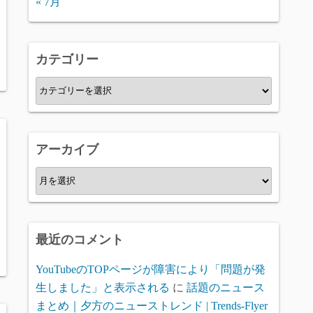
« 7月
カテゴリー
カ
テ
ゴ
リ
アーカイブ
ー
ア
ー
カ
イ
最近のコメント
ブ
YouTubeのTOPページが障害により「問題が発
生しました」と表示される
に
話題のニュース
まとめ｜夕方のニューストレンド | Trends-Flyer