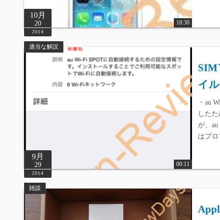
10月
18:30
20
2014
適当な解説
SIM
イル
・au W
したた
が、a
はプロ
9月
00:11
29
2014
雑談
App