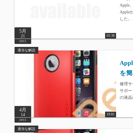
Appl
Appl
した。
5月
03:38
21
2015
適当な解説
Ap
を簡
修理サービ
サポート
の液晶
4月
19:01
14
2015
適当な解説