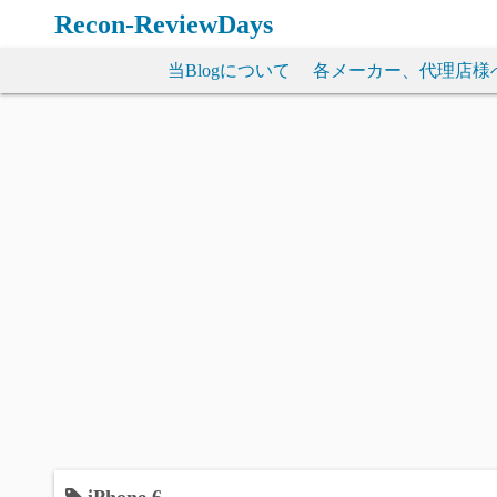
コ
Recon-ReviewDays
ン
テ
当Blogについて
各メーカー、代理店様
ン
ツ
へ
ス
キ
ッ
プ