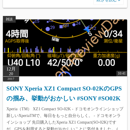
雑談
12月
10:41
20
2017
SONY Xperia XZ1 Compact SO-02KのGPS
の掴み、挙動がおかしい #SONY #SO02K
Xperia（TM） XZ1 Compact SO-02K - ドコモオンラインショップ
新しいXperiaTMで、毎日をもっと自分らしく。 - ドコモオンラ
インショップ 先日購入したXperia XZ1 Compact(SO-02K)です
が、GPSを利用すると挙動がおかしいことに気付きました。 (…