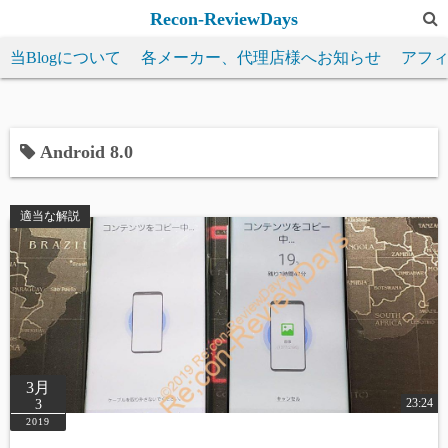
コ
Recon-ReviewDays
ン
当Blogについて
各メーカー、代理店様へお知らせ
アフ
テ
ン
ツ
へ
Android 8.0
ス
キ
適当な解説
ッ
プ
3月
23:24
3
2019