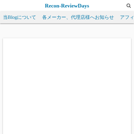
コ
Recon-ReviewDays
ン
当Blogについて
各メーカー、代理店様へお知らせ
アフ
テ
ン
ツ
へ
ス
キ
ッ
プ