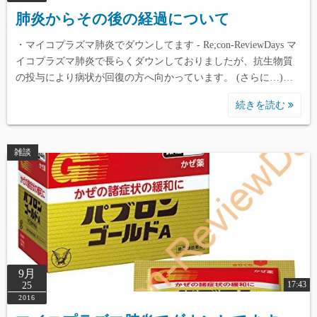
肺炎からその後の経過について
・マイコプラズマ肺炎でダウンしてます - Re;con-ReviewDays マ
イコプラズマ肺炎で長らくダウンしておりましたが、抗生物質
の投与により病状が回復の方へ向かっています。 (さらに…)…
続きを読む
雑談
9月
17:43
25
2016