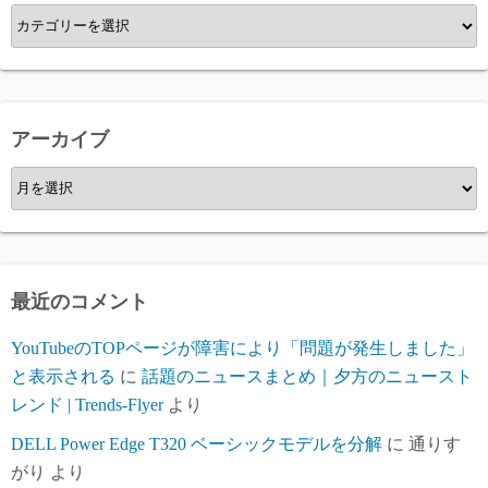
カ
テ
ゴ
リ
ー
アーカイブ
ア
ー
カ
イ
ブ
最近のコメント
YouTubeのTOPページが障害により「問題が発生しました」
と表示される
に
話題のニュースまとめ｜夕方のニュースト
レンド | Trends-Flyer
より
DELL Power Edge T320 ベーシックモデルを分解
に
通りす
がり
より