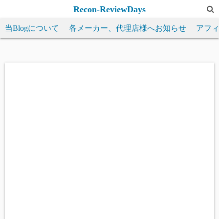
コ
Recon-ReviewDays
ン
当Blogについて
各メーカー、代理店様へお知らせ
アフ
テ
ン
ツ
へ
ス
キ
ッ
プ