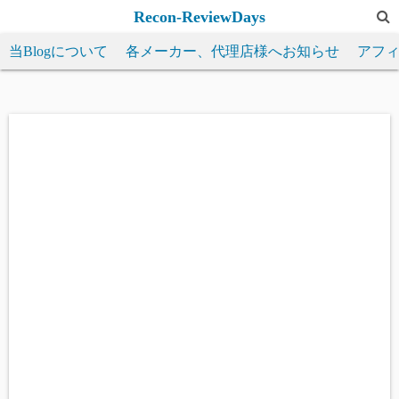
コ
Recon-ReviewDays
ン
当Blogについて
各メーカー、代理店様へお知らせ
アフ
テ
ン
ツ
へ
ス
キ
ッ
プ