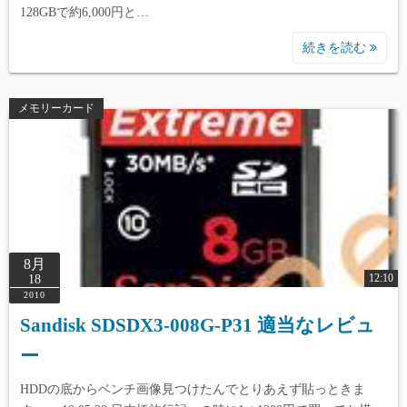
128GBで約6,000円と…
続きを読む
メモリーカード
8月
12:10
18
2010
Sandisk SDSDX3-008G-P31 適当なレビュ
ー
HDDの底からベンチ画像見つけたんでとりあえず貼っときま