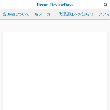
コ
Recon-ReviewDays
ン
当Blogについて
各メーカー、代理店様へお知らせ
アフ
テ
ン
ツ
へ
ス
キ
ッ
プ