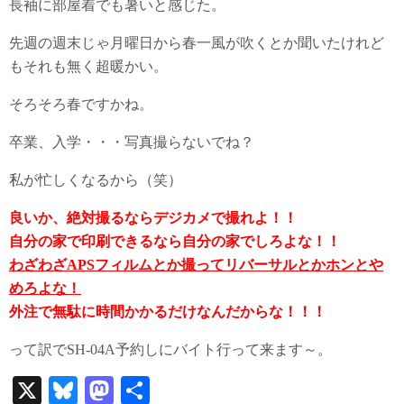
長袖に部屋着でも暑いと感じた。
先週の週末じゃ月曜日から春一風が吹くとか聞いたけれど
もそれも無く超暖かい。
そろそろ春ですかね。
卒業、入学・・・写真撮らないでね？
私が忙しくなるから（笑）
良いか、絶対撮るならデジカメで撮れよ！！
自分の家で印刷できるなら自分の家でしろよな！！
わざわざAPSフィルムとか撮ってリバーサルとかホンとや
めろよな！
外注で無駄に時間かかるだけなんだからな！！！
って訳でSH-04A予約しにバイト行って来ます～。
X
Bl
M
共