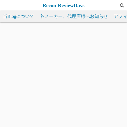
コ
Recon-ReviewDays
ン
当Blogについて
各メーカー、代理店様へお知らせ
アフ
テ
ン
ツ
へ
ス
キ
ッ
プ