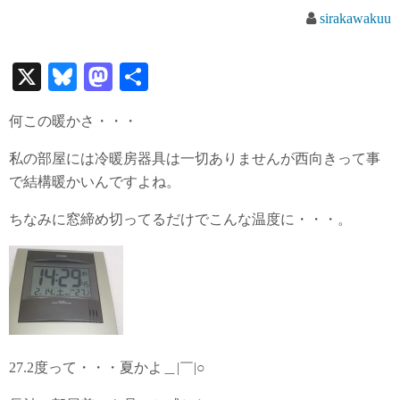
sirakawakuu
X
Bl
M
共
ue
as
有
何この暖かさ・・・
sk
to
y
do
私の部屋には冷暖房器具は一切ありませんが西向きって事
で結構暖かいんですよね。
n
ちなみに窓締め切ってるだけでこんな温度に・・・。
27.2度って・・・夏かよ＿|￣|○