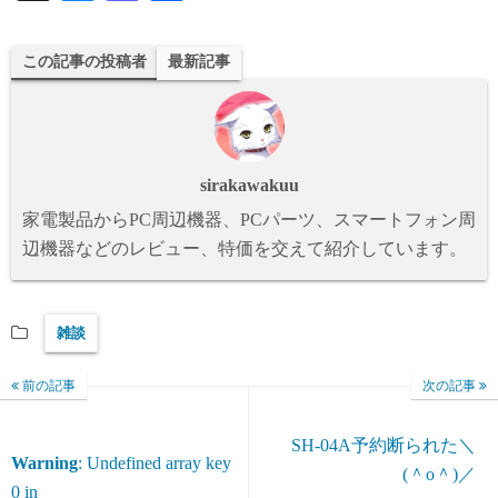
ue
as
有
sk
to
この記事の投稿者
最新記事
y
do
n
sirakawakuu
家電製品からPC周辺機器、PCパーツ、スマートフォン周
辺機器などのレビュー、特価を交えて紹介しています。
雑談
前の記事
次の記事
SH-04A予約断られた＼
Warning
: Undefined array key
(＾o＾)／
0 in