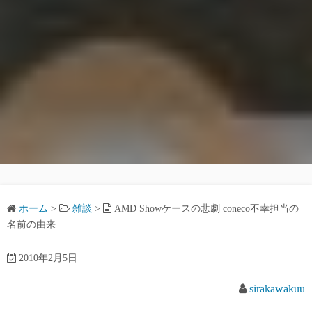
ホーム
>
雑談
>
AMD Showケースの悲劇 coneco不幸担当の
名前の由来
2010年2月5日
sirakawakuu