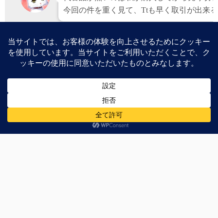
今回の件を重く見て、Ttも早く取引が出来
コメントする
メールアドレスが公開されることはありません。
※
が付い
お名前
※
メールアドレス
※
ウェブサイト
コメント
※