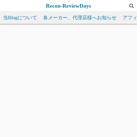
コ
Recon-ReviewDays
ン
当Blogについて
各メーカー、代理店様へお知らせ
アフ
テ
ン
ツ
へ
ス
キ
ッ
プ