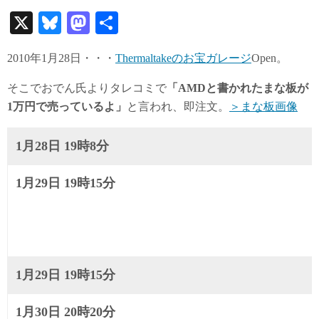
X
Bl
M
共
ue
as
有
2010年1月28日・・・
Thermaltakeのお宝ガレージ
Open。
sk
to
y
do
そこでおでん氏よりタレコミで
「AMDと書かれたまな板が
1万円で売っているよ」
と言われ、即注文。
＞まな板画像
n
1月28日 19時8分
1月29日 19時15分
1月29日 19時15分
1月30日 20時20分