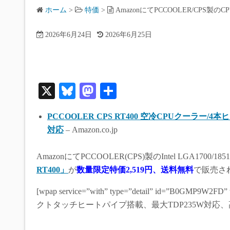
ホーム
>
特価
>
AmazonにてPCCOOLER/CPS
2026年6月24日
2026年6月25日
X
Bl
M
共
ue
as
有
PCCOOLER CPS RT400 空冷CPUクーラー/4本ヒー
sk
to
対応
– Amazon.co.jp
y
do
n
AmazonにてPCCOOLER(CPS)製のIntel LGA1700/
RT400」
が
数量限定
特価2,519円、送料無料
で販売さ
[wpap service=”with” type=”detail” id=”B0GM
クトタッチヒートパイプ搭載、最大TDP235W対応、高さ