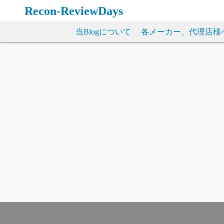
コ
Recon-ReviewDays
ン
テ
当Blogについて
各メーカー、代理店様
ン
ツ
へ
ス
キ
ッ
プ