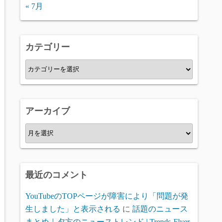
« 7月
カテゴリー
カ
テ
ゴ
リ
アーカイブ
ー
ア
ー
カ
イ
最近のコメント
ブ
YouTubeのTOPページが障害により「問題が発
生しました」と表示される
に
話題のニュース
まとめ｜夕方のニューストレンド | Trends-Flyer