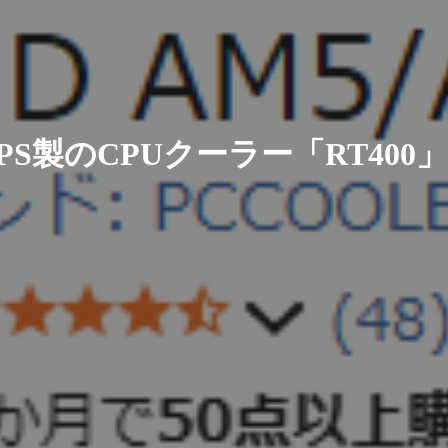
/CPS製のCPUクーラー「RT40