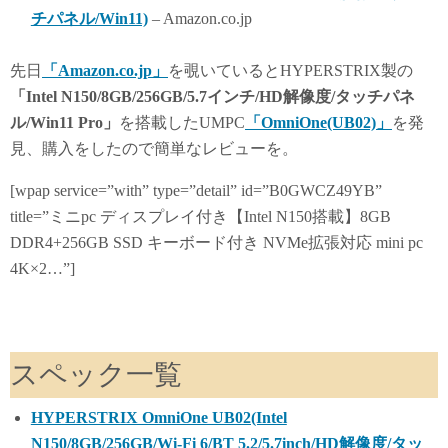
y
do
チパネル/Win11)
– Amazon.co.jp
n
先日
「Amazon.co.jp」
を覗いているとHYPERSTRIX製の
「Intel N150/8GB/256GB/5.7インチ/HD解像度/タッチパネ
ル/Win11 Pro」
を搭載したUMPC
「OmniOne(UB02)」
を発
見、購入をしたので簡単なレビューを。
[wpap service=”with” type=”detail” id=”B0GWCZ49YB”
title=”ミニpc ディスプレイ付き【Intel N150搭載】8GB
DDR4+256GB SSD キーボード付き NVMe拡張対応 mini pc
4K×2…”]
スペック一覧
HYPERSTRIX OmniOne UB02(Intel
N150/8GB/256GB/Wi-Fi 6/BT 5.2/5.7inch/HD解像度/タッ