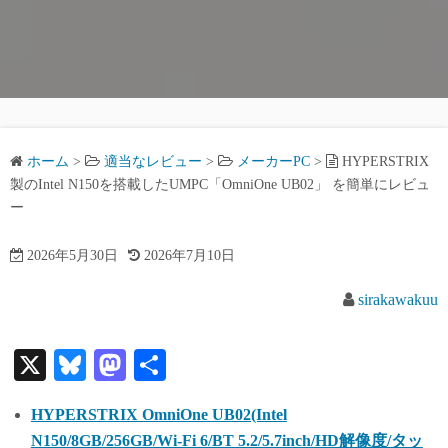
ホーム
>
適当なレビュー
>
メーカーPC
>
HYPERSTRIX
製のIntel N150を搭載したUMPC「OmniOne UB02」 を簡単にレビュ
ー
2026年5月30日
2026年7月10日
sirakawakuu
X
Bl
M
共
ue
as
有
HYPERSTRIX OmniOne UB02(Intel
sk
to
N150/8GB/256GB/Wi-Fi 6/BT 5.2/5.7inch/HD解像度/タッ