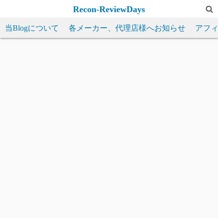
コ
Recon-ReviewDays
ン
当Blogについて
各メーカー、代理店様へお知らせ
アフ
テ
ン
ツ
へ
ス
キ
ッ
プ