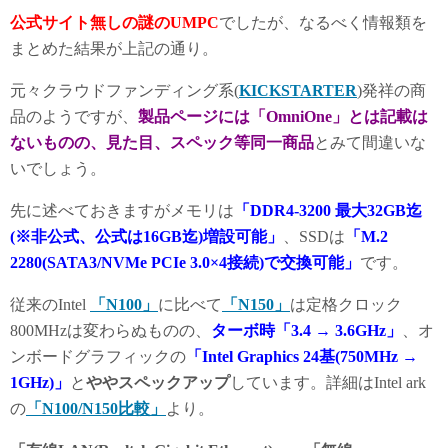
公式サイト無しの謎のUMPC
でしたが、なるべく情報類を
キーボード
英字配列、バックライトキーボード
まとめた結果が上記の通り。
タッチパッド
タッチパッドが中央に搭載
元々クラウドファンディング系(
KICKSTARTER
)発祥の商
品のようですが、
製品ページには「OmniOne」とは記載は
バッテリー
7.6V/2150mA、16.34Wh(約4～6時間駆
ないものの、見た目、スペック等同一商品
とみて間違いな
いでしょう。
OS
Windows 11 Pro 25H2
先に述べておきますがメモリは
「DDR4-3200 最大32GB迄
(※非公式、公式は16GB迄)増設可能」
マイク
デュアルマイク内臓
、SSDは
「M.2
2280(SATA3/NVMe PCIe 3.0×4接続)で交換可能」
です。
スピーカー
2Wステレオスピーカー内蔵
従来のIntel
「N100」
に比べて
「N150」
は定格クロック
800MHzは変わらぬものの、
ターボ時「3.4 → 3.6GHz」
、オ
電源
USB Type-C 45W入力で充電(USB PD 20
ンボードグラフィックの
「Intel Graphics 24基(750MHz →
1GHz)」
と
ややスペックアップ
しています。詳細はIntel ark
PSEマーク
藤井商事合同会社(充電器記載)
の
「N100/N150比較」
より。
インターフェース
上部: 3.5mm AUX出力、HDMI 2.1×1ポー