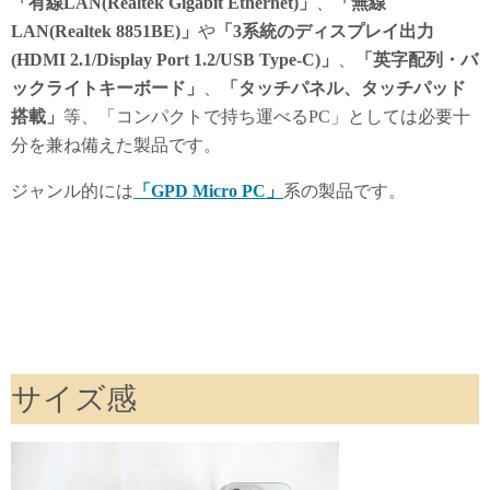
「有線LAN(Realtek Gigabit Ethernet)」
、
「無線
右側面: USB Type-C USB 3.0/
LAN(Realtek 8851BE)」
や
「3系統のディスプレイ出力
(HDMI 2.1/Display Port 1.2/USB Type-C)」
、
「英字配列・バ
付属品
本体、ケース、マグネット対応スタンド、GaN/
ックライトキーボード」
、
「タッチパネル、タッチパッド
搭載」
等、「コンパクトで持ち運べるPC」としては必要十
保証
メーカー1年間保証
分を兼ね備えた製品です。
サイズ
W(横幅): 158.5 × H(高さ):136.5 × D(奥行
ジャンル的には
「GPD Micro PC」
系の製品です。
重さ
約452g
公式URL
URL
サイズ感