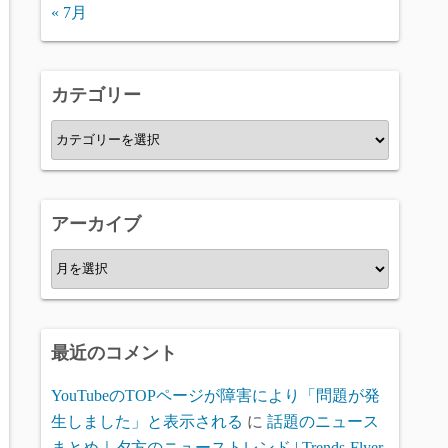
« 7月
カテゴリー
カ
テ
ゴ
リ
アーカイブ
ー
ア
ー
カ
イ
最近のコメント
ブ
YouTubeのTOPページが障害により「問題が発
生しました」と表示される
に
話題のニュース
まとめ｜夕方のニューストレンド | Trends-Flyer