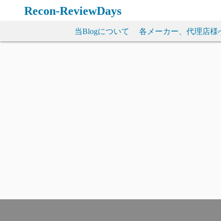
コ
Recon-ReviewDays
ン
テ
当Blogについて
各メーカー、代理店様
ン
ツ
へ
ス
キ
ッ
プ