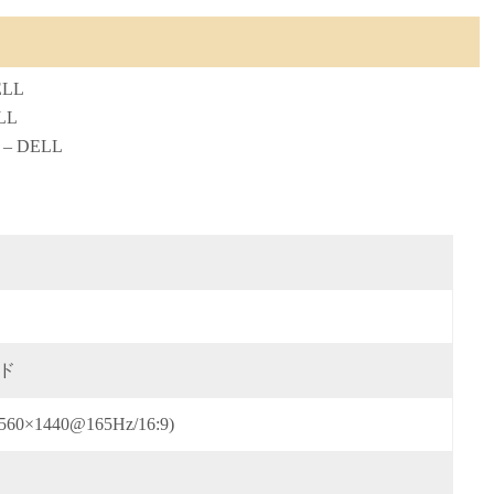
ELL
LL
– DELL
イド
×1440@165Hz/16:9)