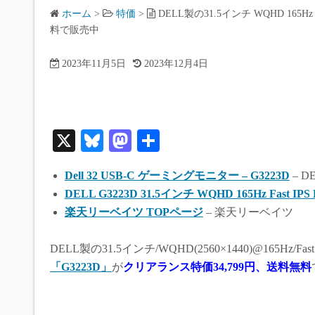
ホーム
>
特価
>
DELL製の31.5インチ WQHD 16
料で販売中
2023年11月5日
2023年12月4日
X
Bl
M
共
ue
as
有
Dell 32 USB-C ゲーミングモニター – G3223D
– D
sk
to
DELL G3223D 31.5インチ WQHD 165Hz Fast IPS 
y
do
楽天リーベイツ TOPページ
– 楽天リーベイツ
n
DELL製の31.5インチ/WQHD(2560×1440)@165Hz/Fa
「G3223D」
が
クリアランス特価
34,799円、送料無料