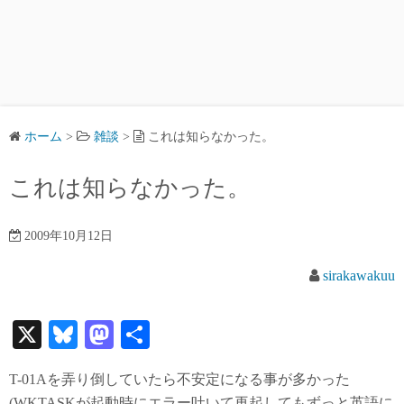
ホーム
>
雑談
>
これは知らなかった。
これは知らなかった。
2009年10月12日
sirakawakuu
X
Bl
M
共
ue
as
有
T-01Aを弄り倒していたら不安定になる事が多かった
sk
to
(WKTASKが起動時にエラー吐いて再起してもずっと英語に