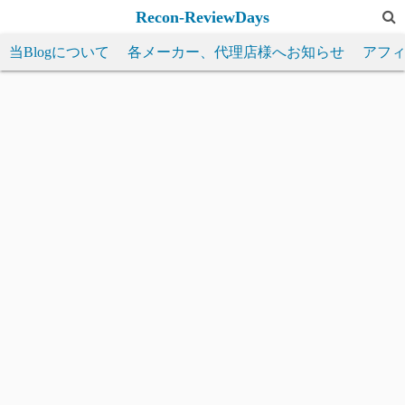
コ
Recon-ReviewDays
ン
当Blogについて
各メーカー、代理店様へお知らせ
アフ
テ
ン
ツ
へ
ス
キ
ッ
プ