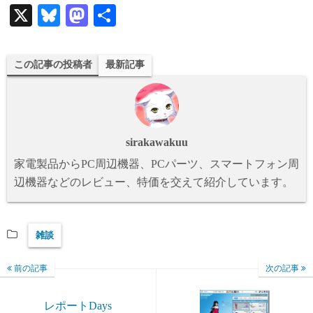
X
Bl
M
共
ue
as
有
sk
to
この記事の投稿者
最新記事
y
do
n
sirakawakuu
家電製品からPC周辺機器、PCパーツ、スマートフォン周
辺機器などのレビュー、特価を交えて紹介しています。
雑談
前の記事
次の記事
レポートDays