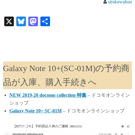
sirakawakuu
X
Bl
M
共
ue
as
有
sk
to
y
do
n
Galaxy Note 10+(SC-01M)の予約商
品が入庫、購入手続きへ
NEW 2019-20 docomo collection 特集
– ドコモオンライン
ショップ
Galaxy Note 10+ SC-01M
– ドコモオンラインショップ