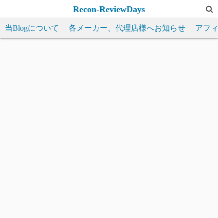
コ
Recon-ReviewDays
ン
当Blogについて
各メーカー、代理店様へお知らせ
アフ
テ
ン
ツ
へ
ス
キ
ッ
プ