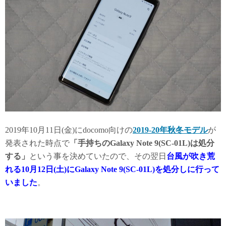
2019年10月11日(金)にdocomo向けの
2019-20年秋冬モデル
が
発表された時点で
「手持ちのGalaxy Note 9(SC-01L)は処分
する」
という事を決めていたので、その翌日
台風が吹き荒
れる10月12日(土)にGalaxy Note 9(SC-01L)を処分しに行って
いました
。