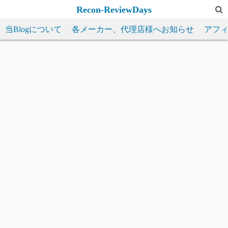
コ
Recon-ReviewDays
ン
当Blogについて
各メーカー、代理店様へお知らせ
アフ
テ
ン
ツ
へ
ス
キ
ッ
プ