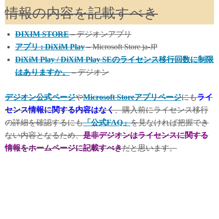
情報の内容を記載すべき
DIXIM STORE
– デジオンアプリ
アプリ : DiXiM Play
– Microsoft Store ja-JP
DiXiM Play / DiXiM Play SEのライセンス移行回数に制限
はありますか。
– デジオン
デジオン公式ページ
や
Microsoft Storeアプリページ
にも
ライ
センス情報に関する内容はなく
、購入前にライセンス移行
の詳細を確認するにも
「公式FAQ」
を見なければ把握でき
ない内容となるため、
是非デジオンはライセンスに関する
情報をホームページに記載すべき
だと思います。