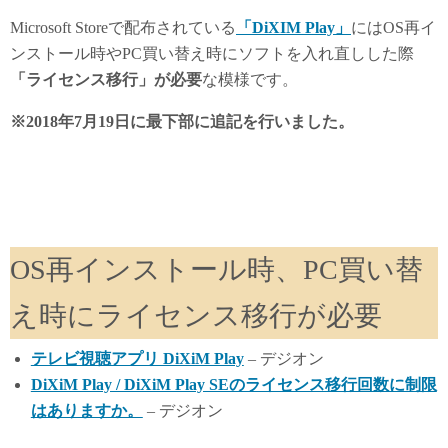
y
do
Microsoft Storeで配布されている
「DiXIM Play」
にはOS再イ
n
ンストール時やPC買い替え時にソフトを入れ直しした際
「ライセンス移行」が必要
な模様です。
※2018年7月19日に最下部に追記を行いました。
OS再インストール時、PC買い替
え時にライセンス移行が必要
テレビ視聴アプリ DiXiM Play
– デジオン
DiXiM Play / DiXiM Play SEのライセンス移行回数に制限
はありますか。
– デジオン