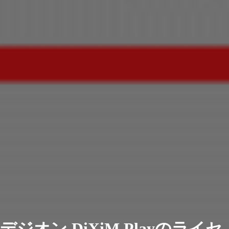
デジオン DiXiM Playのライセ