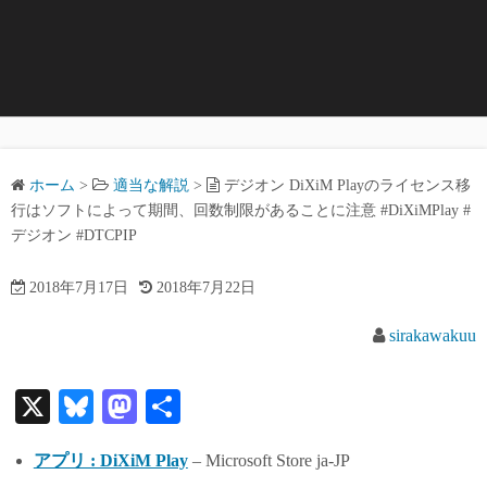
ホーム
>
適当な解説
>
デジオン DiXiM Playのライセンス移
行はソフトによって期間、回数制限があることに注意 #DiXiMPlay #
デジオン #DTCPIP
2018年7月17日
2018年7月22日
sirakawakuu
X
Bl
M
共
ue
as
有
アプリ : DiXiM Play
– Microsoft Store ja-JP
sk
to