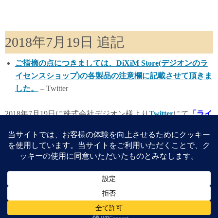
2018年7月19日 追記
ご指摘の点につきましては、DiXiM Store(デジオンのラ
イセンスショップ)の各製品の注意欄に記載させて頂きま
した。
– Twitter
2018年7月19日に株式会社デジオン様より
Twitter
にて
「ライ
センスによる記載を追記した」
とのご連絡を頂きましたの
で追記しておきます。
また
「繰り返しの初期化を行うなどやむを得ず上限を超え
てしまった場合はDiXiM IDと製品名を添えてサポートセン
ターまでお問い合わせください」
との記載もあり、大幅な
改善が行われております。
スピード感のある対応で、ライセンス移行回数を超えた場