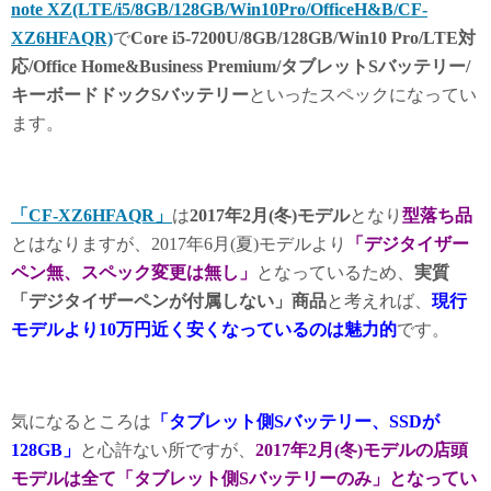
note XZ(LTE/i5/8GB/128GB/Win10Pro/OfficeH&B/CF-
XZ6HFAQR)
で
Core i5-7200U/8GB/128GB/Win10 Pro/LTE対
応/Office Home&Business Premium/タブレットSバッテリー/
キーボードドックSバッテリー
といったスペックになってい
ます。
「CF-XZ6HFAQR」
は
2017年2月(冬)モデル
となり
型落ち品
とはなりますが、2017年6月(夏)モデルより
「デジタイザー
ペン無、スペック変更は無し」
となっているため、
実質
「デジタイザーペンが付属しない」商品
と考えれば、
現行
モデルより10万円近く安くなっているのは魅力的
です。
気になるところは
「タブレット側Sバッテリー、SSDが
128GB」
と心許ない所ですが、
2017年2月(冬)モデルの店頭
モデルは全て「タブレット側Sバッテリーのみ」となってい