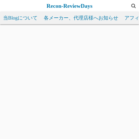
コ
Recon-ReviewDays
ン
当Blogについて
各メーカー、代理店様へお知らせ
アフ
テ
ン
ツ
へ
ス
キ
ッ
プ